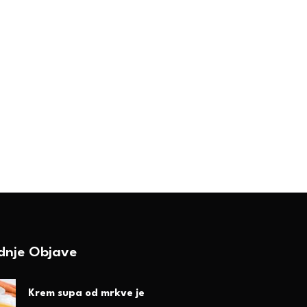
remasti aioli bez jaja:
Kakva su vaša iskus
kusan i zdrav sos za sve
bezglutenskim braš
rilike
BY-Ranka Vojnović
22. Jula 2025.
BY-Ranka Vojnović
11. Augusta 2025.
ednje Objave
Krem supa od mrkve je