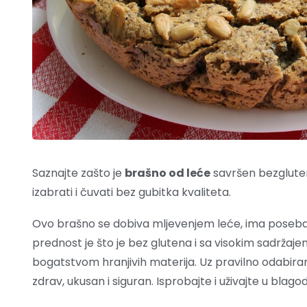
Saznajte zašto je
brašno od leće
savršen bezgluten
izabrati i čuvati bez gubitka kvaliteta.
Ovo brašno se dobiva mljevenjem leće, ima poseban 
prednost je što je bez glutena i sa visokim sadržaje
bogatstvom hranjivih materija. Uz pravilno odabiran
zdrav, ukusan i siguran. Isprobajte i uživajte u b