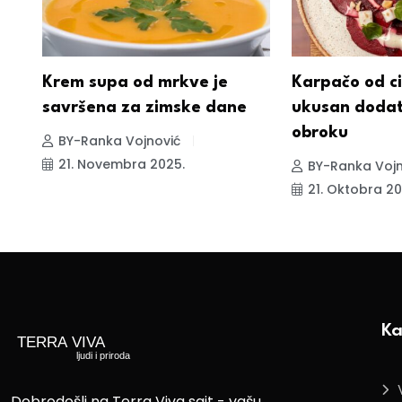
ez
Krem supa od mrkve je
Karpačo od ci
savršena za zimske dane
ukusan doda
obroku
BY-Ranka Vojnović
21. Novembra 2025.
BY-Ranka Vojn
21. Oktobra 20
Ka
Dobrodošli na Terra Viva sajt - vašu