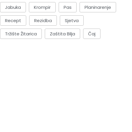
Jabuka
Krompir
Pas
Planinarenje
Recept
Rezidba
Sjetva
Tržište Žitarica
Zaštita Bilja
Čaj