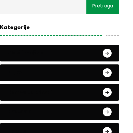
Pretraga
Kategorije
Alati i mašine
Biljke
Boravak u prirodi
Eko teme
Evropa