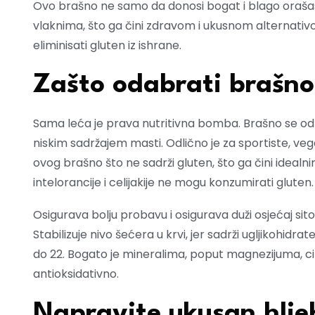
Ovo brašno ne samo da donosi bogat i blago orašast 
vlaknima, što ga čini zdravom i ukusnom alternativom 
eliminisati gluten iz ishrane.
Zašto odabrati brašno
Sama leća je prava nutritivna bomba. Brašno se odli
niskim sadržajem masti. Odlično je za sportiste, vega
ovog brašno što ne sadrži gluten, što ga čini idealnim
intelorancije i celijakije ne mogu konzumirati gluten.
Osigurava bolju probavu i osigurava duži osjećaj sitos
Stabilizuje nivo šećera u krvi, jer sadrži ugljikohidr
do 22. Bogato je mineralima, poput magnezijuma, cin
antioksidativno.
Napravite ukusan hlje