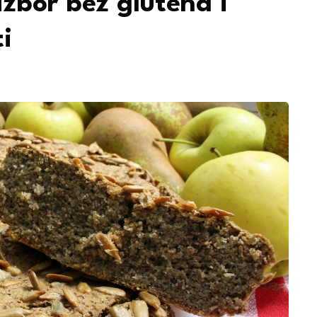
izbor bez glutena i
i