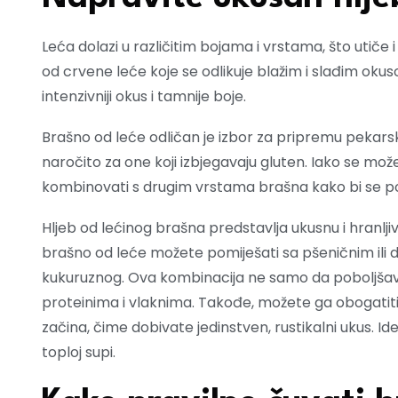
Leća dolazi u različitim bojama i vrstama, što utiče 
od crvene leće koje se odlikuje blažim i slađim o
intenzivniji okus i tamnije boje.
Brašno od leće odličan je izbor za pripremu pekarski
naročito za one koji izbjegavaju gluten. Iako se može
kombinovati s drugim vrstama brašna kako bi se posti
Hljeb od lećinog brašna predstavlja ukusnu i hranljiv
brašno od leće možete pomiješati sa pšeničnim ili 
kukuruznog. Ova kombinacija ne samo da poboljšava
proteinima i vlaknima. Takođe, možete ga obogatiti 
začina, čime dobivate jedinstven, rustikalni ukus. Id
toploj supi.