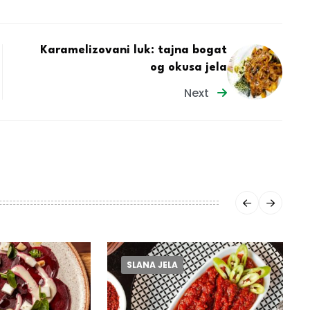
Karamelizovani luk: tajna bogat
og okusa jela
Next
SLANA JELA