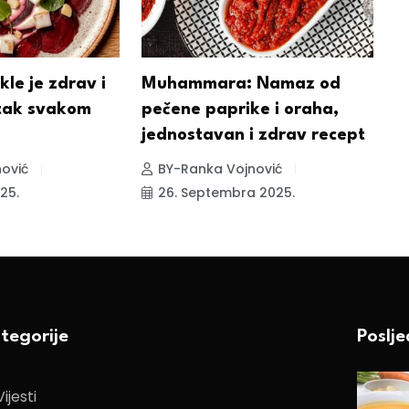
kle je zdrav i
Muhammara: Namaz od
K
tak svakom
pečene paprike i oraha,
U
jednostavan i zdrav recept
p
ović
BY-Ranka Vojnović
25.
26. Septembra 2025.
tegorije
Poslj
Vijesti