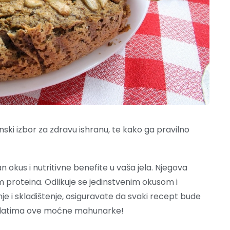
ski izbor za zdravu ishranu, te kako ga pravilno
okus i nutritivne benefite u vaša jela. Njegova
m proteina. Odlikuje se jedinstvenim okusom i
je i skladištenje, osiguravate da svaki recept bude
lagodatima ove moćne mahunarke!