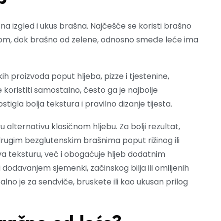
i na izgled i ukus brašna. Najčešće se koristi brašno
kusom, dok brašno od zelene, odnosno smeđe leće ima
h proizvoda poput hljeba, pizze i tjestenine,
 koristiti samostalno, često ga je najbolje
gla bolja tekstura i pravilno dizanje tijesta.
u alternativu klasičnom hljebu. Za bolji rezultat,
drugim bezglutenskim brašnima poput rižinog ili
 teksturu, već i obogaćuje hljeb dodatnim
dodavanjem sjemenki, začinskog bilja ili omiljenih
ealno je za sendviče, bruskete ili kao ukusan prilog