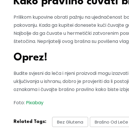
Kako pravilno čuvati b
Prilikom kupovine obrati pažnju na ujednačenost boj
pakovanju. Kada ga kupitei donesete kući čuvajte g
Najbolje da ga čuvate u hermetički zatvorenim posu
štetočina. Neprijatelji ovog brašna su povišena vla
Oprez!
Budite svjesni da leća i njeni proizvodi mogu izazvati 
uključivanja u ishranu, dobro je provjeriti da li posto
oznakama i čuvajte brašno pravilno kako biste izbjeg
Foto:
Pixabay
Bez Glutena
Brašno Od Leće
Related Tags: