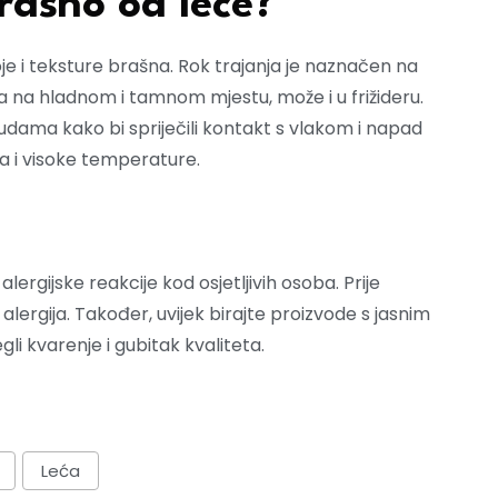
rašno od leće?
e i teksture brašna. Rok trajanja je naznačen na
a na hladnom i tamnom mjestu, može i u frižideru.
dama kako bi spriječili kontakt s vlakom i napad
ga i visoke temperature.
alergijske reakcije kod osjetljivih osoba. Prije
ji alergija. Također, uvijek birajte proizvode s jasnim
li kvarenje i gubitak kvaliteta.
Leća