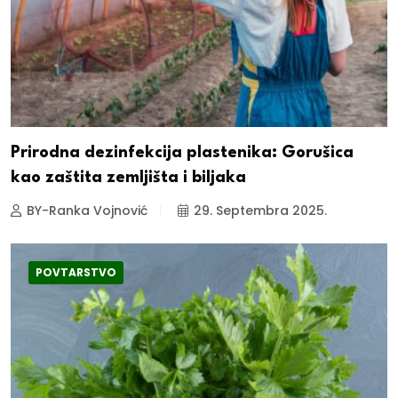
Prirodna dezinfekcija plastenika: Gorušica
kao zaštita zemljišta i biljaka
BY-Ranka Vojnović
29. Septembra 2025.
POVTARSTVO