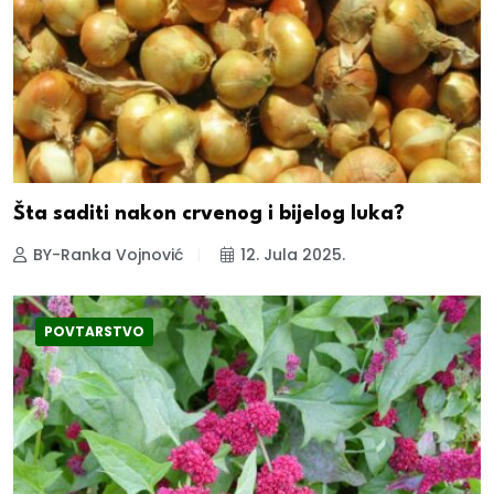
Šta saditi nakon crvenog i bijelog luka?
BY-Ranka Vojnović
12. Jula 2025.
POVTARSTVO