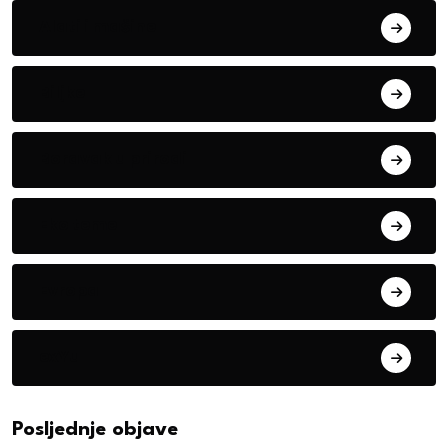
Alati i mašine
Biljke
Boravak u prirodi
Eko teme
Evropa
exYu
Posljednje objave