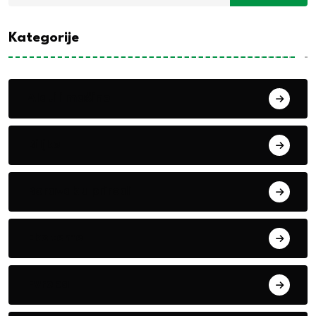
Kategorije
Alati i mašine
Biljke
Boravak u prirodi
Eko teme
Evropa