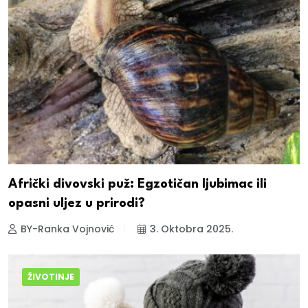
Afrički divovski puž: Egzotičan ljubimac ili
opasni uljez u prirodi?
BY-Ranka Vojnović
3. Oktobra 2025.
ŽIVOTINJE