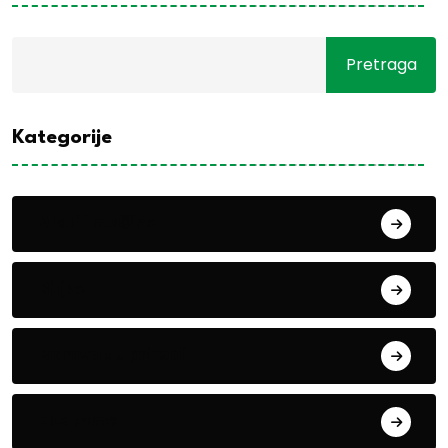
Pretraga
Kategorije
Alati i mašine
Biljke
Boravak u prirodi
Eko teme