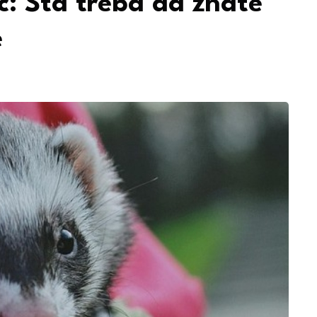
c: Šta treba da znate
e