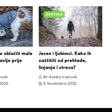
ŽIVOTINJE
o oblačiti male
Jesen i ljubimci. Kako ih
S
avlje prije
zaštititi od prehlade,
Z
linjanja i stresa?
s
ović
BY-Ranka Vojnović
2025.
9. Novembra 2025.