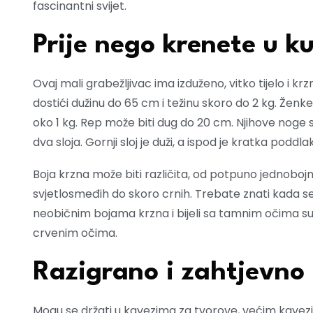
fascinantni svijet.
Prije nego krenete u k
Ovaj mali grabežljivac ima izduženo, vitko tijelo i krz
dostići dužinu do 65 cm i težinu skoro do 2 kg. Ženke
oko 1 kg. Rep može biti dug do 20 cm. Njihove noge 
dva sloja. Gornji sloj je duži, a ispod je kratka poddla
Boja krzna može biti različita, od potpuno jednobojnih
svjetlosmeđih do skoro crnih. Trebate znati kada se 
neobičnim bojama krzna i bijeli sa tamnim očima su 
crvenim očima.
Razigrano i zahtjevno
Mogu se držati u kavezima za tvorove, većim kavezim