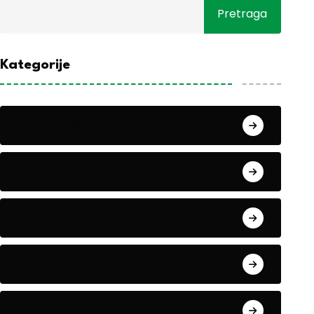
Pretraga
Kategorije
Alati i mašine
Biljke
Boravak u prirodi
Eko teme
Evropa