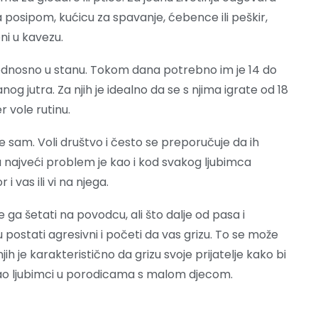
 sa posipom, kućicu za spavanje, ćebence ili peškir,
ni u kavezu.
, odnosno u stanu. Tokom dana potrebno im je 14 do
anog jutra. Za njih je idealno da se s njima igrate od 18
r vole rutinu.
e sam. Voli društvo i često se preporučuje da ih
a najveći problem je kao i kod svakog ljubimca
 vas ili vi na njega.
ga šetati na povodcu, ali što dalje od pasa i
postati agresivni i početi da vas grizu. To se može
ih je karakteristično da grizu svoje prijatelje kako bi
kao ljubimci u porodicama s malom djecom.