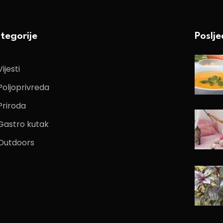
tegorije
Poslj
Vijesti
Poljoprivreda
Priroda
Gastro kutak
Outdoors