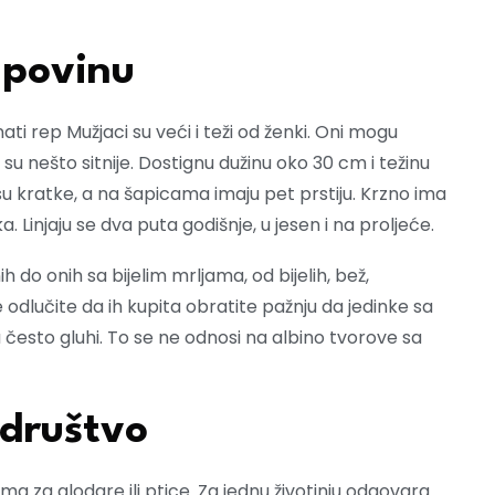
upovinu
nati rep Mužjaci su veći i teži od ženki. Oni mogu
 su nešto sitnije. Dostignu dužinu oko 30 cm i težinu
su kratke, a na šapicama imaju pet prstiju. Krzno ima
ka. Linjaju se dva puta godišnje, u jesen i na proljeće.
 do onih sa bijelim mrljama, od bijelih, bež,
odlučite da ih kupita obratite pažnju da jedinke sa
često gluhi. To se ne odnosi na albino tvorove sa
 društvo
a za glodare ili ptice. Za jednu životinju odgovara