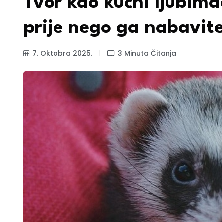
Tvor kao kućni ljubima
prije nego ga nabavit
7. Oktobra 2025.
3 Minuta Čitanja