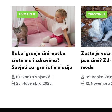
ŽIVOTINJE
ŽIVOTINJE
a
Kako igranje čini mačke
Zašto je važn
sretnima i zdravima?
pse zimi? Zdr
Savjeti za igru i stimulaciju
mode
BY-Ranka Vojnović
BY-Ranka Vojn
20. Novembra 2025.
12. Novembra 