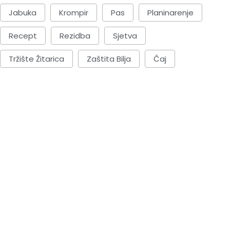
Jabuka
Krompir
Pas
Planinarenje
Recept
Rezidba
Sjetva
Tržište Žitarica
Zaštita Bilja
Čaj