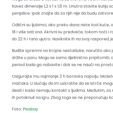
kavez dimenzije 1,2 x 1 x 1,6 m. Unutra stavite kutiju
penjalice. Ipak znajte da za njih nije da budu zatvore
Odlični su ljubimci, ako preko dana niste kod kuće
18 i više sati sna. Akrivni su predveče, tokom noći i r
do 22 h i rano ujutro. Naviknite ih na svoj raspored, je
Budite spremni na brojne nestašluke, naručito ako j
držite u paru. Mogu se samo djelimično pripitomiti, 
period kada ga nabavite i dok se ne nauči na prostor i
Osigurajte mu najmanje 3 h boravka napolju. Možete 
mačaka. U slučaju da im uskratite da se istrče mogu 
desiti i kada nemaju kontakt s ljudima. Međutim, za nj
ih potaknuli na igru. Zbog toga se ne preporučuju 
Foto:
Pixabay