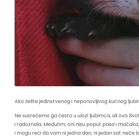
Ako želite jedinstvenog i neponovljivog kućnog ljubim
Ne susrećemo ga često u ulozi ljubimca, ali ova život
i radoznala. Međutim, oni nisu poput pasa i mačaka, 
i mogu reći da vam ni jedna dan, ni jedan sat neće bit