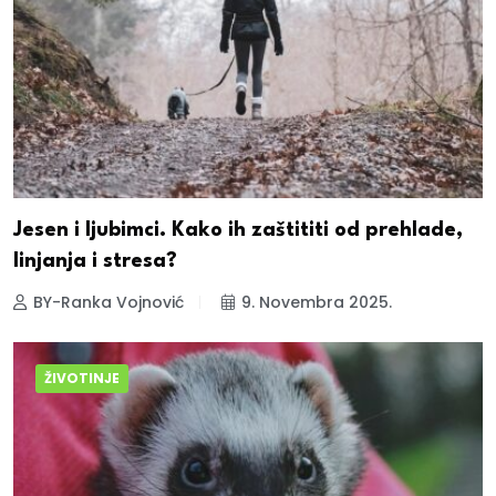
Jesen i ljubimci. Kako ih zaštititi od prehlade,
linjanja i stresa?
BY-Ranka Vojnović
9. Novembra 2025.
ŽIVOTINJE