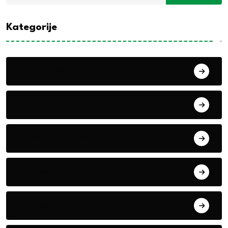
Kategorije
Alati i mašine
Biljke
Boravak u prirodi
Eko teme
Evropa