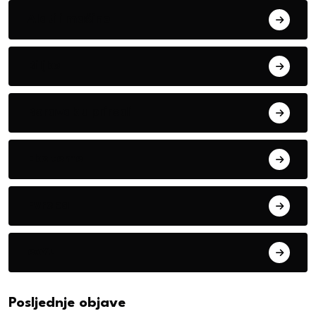
Alati i mašine
Biljke
Boravak u prirodi
Eko teme
Evropa
exYu
Posljednje objave