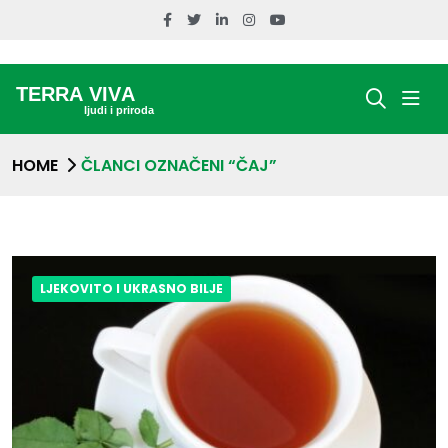
HOME
ČLANCI OZNAČENI “ČAJ”
LJEKOVITO I UKRASNO BILJE