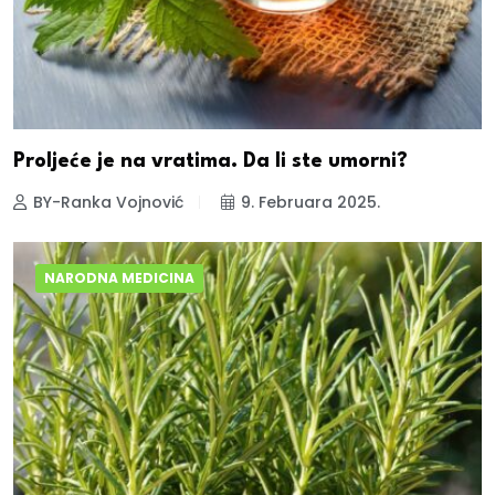
Proljeće je na vratima. Da li ste umorni?
BY-Ranka Vojnović
9. Februara 2025.
NARODNA MEDICINA