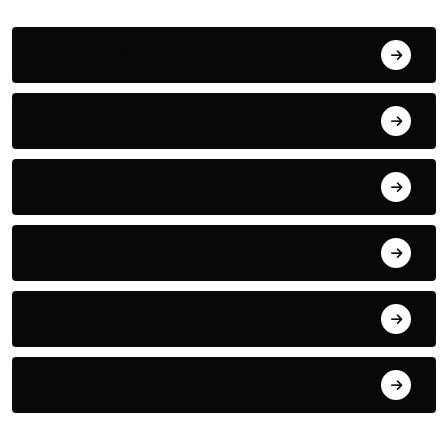
Alati i mašine
Biljke
Boravak u prirodi
Eko teme
Evropa
exYu