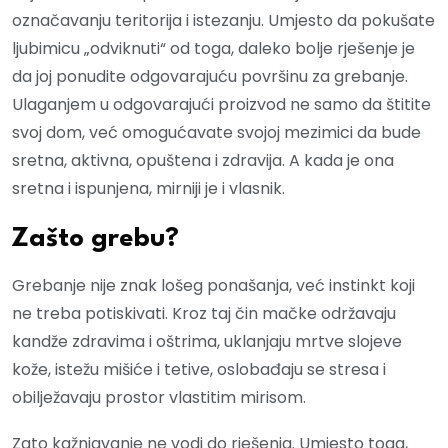
označavanju teritorija i istezanju. Umjesto da pokušate
ljubimicu „odviknuti“ od toga, daleko bolje rješenje je
da joj ponudite odgovarajuću površinu za grebanje.
Ulaganjem u odgovarajući proizvod ne samo da štitite
svoj dom, već omogućavate svojoj mezimici da bude
sretna, aktivna, opuštena i zdravija. A kada je ona
sretna i ispunjena, mirniji je i vlasnik.
Zašto grebu?
Grebanje nije znak lošeg ponašanja, već instinkt koji
ne treba potiskivati. Kroz taj čin mačke održavaju
kandže zdravima i oštrima, uklanjaju mrtve slojeve
kože, istežu mišiće i tetive, oslobađaju se stresa i
obilježavaju prostor vlastitim mirisom.
Zato kažnjavanje ne vodi do rješenja. Umjesto toga,