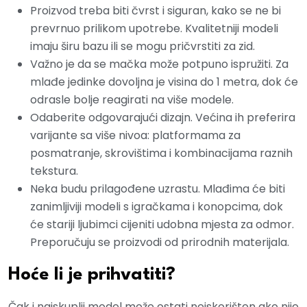
Proizvod treba biti čvrst i siguran, kako se ne bi
prevrnuo prilikom upotrebe. Kvalitetniji modeli
imaju širu bazu ili se mogu pričvrstiti za zid.
Važno je da se mačka može potpuno ispružiti. Za
mlađe jedinke dovoljna je visina do 1 metra, dok će
odrasle bolje reagirati na više modele.
Odaberite odgovarajući dizajn. Većina ih preferira
varijante sa više nivoa: platformama za
posmatranje, skrovištima i kombinacijama raznih
tekstura.
Neka budu prilagođene uzrastu. Mlađima će biti
zanimljiviji modeli s igračkama i konopcima, dok
će stariji ljubimci cijeniti udobna mjesta za odmor.
Preporučuju se proizvodi od prirodnih materijala.
Hoće li je prihvatiti?
Čak i najskuplji model može ostati neiskorišten ako nije