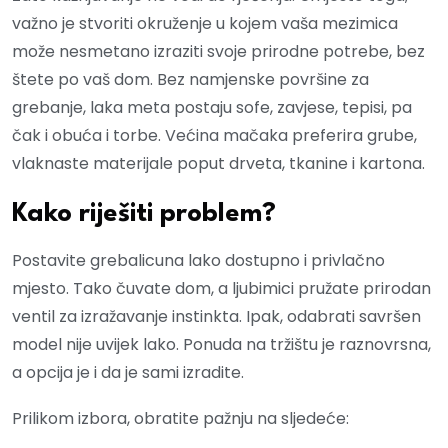
važno je stvoriti okruženje u kojem vaša mezimica
može nesmetano izraziti svoje prirodne potrebe, bez
štete po vaš dom. Bez namjenske površine za
grebanje, laka meta postaju sofe, zavjese, tepisi, pa
čak i obuća i torbe. Većina mačaka preferira grube,
vlaknaste materijale poput drveta, tkanine i kartona.
Kako riješiti problem?
Postavite grebalicuna lako dostupno i privlačno
mjesto. Tako čuvate dom, a ljubimici pružate prirodan
ventil za izražavanje instinkta. Ipak, odabrati savršen
model nije uvijek lako. Ponuda na tržištu je raznovrsna,
a opcija je i da je sami izradite.
Prilikom izbora, obratite pažnju na sljedeće: