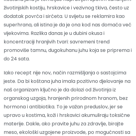
životinjskih kostiju, hrskavice i vezivnog tkiva, često uz
dodatak povrća i sirćeta. U svijetu se reklamira kao
superhrana, ali istina je da je ona kod nas domaća već
vijekovima. Razlika danas je u dubini okusa i
koncentraciji hranjivih tvari: savremeni trend
promoviše tamnu, dugokuhanu juhu koja se priprema i
do 24 sata.
Iako recept nije nov, način razmišljanja o sastojcima
jeste. Da bi koštana juha imala pozitivno djelovanje na
naš organizam ključno je da dolazi od životinja iz
organskog uzgoja, hranjenih prirodnom hranom, bez
hormona i antibiotika. To je važan preduslov, jer se
upravo u kostima, koži i hrskavici akumuliraju toksične
materije. Dakle, ako pravite juhu za zdravlje, birajte
meso, ekološki uzgojene proizvode, po mogućnosti sa