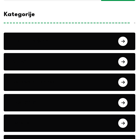
Kategorije
Alati i mašine
Biljke
Boravak u prirodi
Eko teme
Evropa