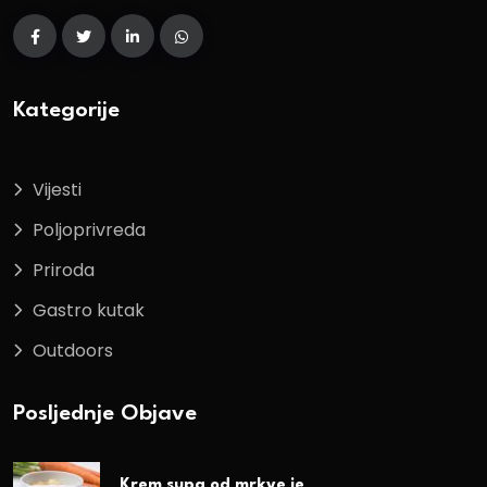
Kategorije
Vijesti
Poljoprivreda
Priroda
Gastro kutak
Outdoors
Posljednje Objave
Krem supa od mrkve je