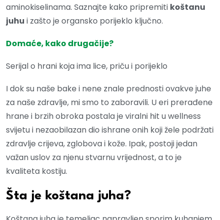
aminokiselinama. Saznajte kako pripremiti
koštanu
juhu
i zašto je organsko porijeklo ključno.
Domaće, kako drugačije?
Serijal o hrani koja ima lice, priču i porijeklo
I dok su naše bake i nene znale prednosti ovakve juhe
za naše zdravlje, mi smo to zaboravili. U eri prerađene
hrane i brzih obroka postala je viralni hit u wellness
svijetu i nezaobilazan dio ishrane onih koji žele podržati
zdravlje crijeva, zglobova i kože. Ipak, postoji jedan
važan uslov za njenu stvarnu vrijednost, a to je
kvaliteta kostiju.
Šta je koštana juha?
Koštana juha je temeljac napravljen sporim kuhanjem