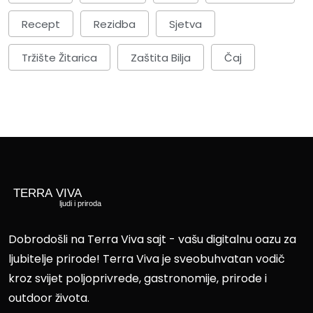
Recept
Rezidba
Sjetva
Tržište Žitarica
Zaštita Bilja
Čaj
Dobrodošli na Terra Viva sajt - vašu digitalnu oazu za
ljubitelje prirode! Terra Viva je sveobuhvatan vodič
kroz svijet poljoprivrede, gastronomije, prirode i
outdoor života.