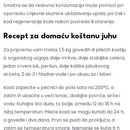
Smatra se da redovna konzumacija može pomoći pri
oporavku crijevne sluznice ublažavanju upala, pa čak i
kod regeneracije kože nakon povreda ili starenja.
Recept za domaću koštanu juhu
Za pripremu vam treba: 1,5 kg goveđih ili pilećih kostiju
iz organskog uzgoja, dvije mrkve, dvije stabljike celera,
jedan crveni luk, peršun, dvije kašike jabukovog
sirćeta, 2 do 3 l hladne vode i po ukusu so i biber.
Kosti zapecite u pećnici do pola sata na 200°C, a
zatim ih ubacite u veći lonac, dodajte povrće, sirće i
vodu. Kuhajte što duže, to bolje, između 12 do 18 h na
nižoj temperaturi. Pileće kosti se mogu kuhati do 24 h,
a goveđe i dva dana. Prvo se pusti da proključa, a
zatim se temperatura smanji. Najmanje se kuha 6 h