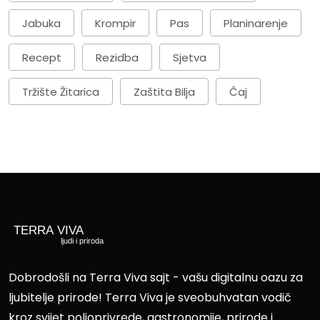
Jabuka
Krompir
Pas
Planinarenje
Recept
Rezidba
Sjetva
Tržište Žitarica
Zaštita Bilja
Čaj
Dobrodošli na Terra Viva sajt - vašu digitalnu oazu za
ljubitelje prirode! Terra Viva je sveobuhvatan vodič
kroz svijet poljoprivrede, gastronomije, prirode i