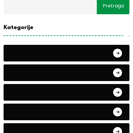
Pretraga
Kategorije
Alati i mašine
Biljke
Boravak u prirodi
Eko teme
Evropa