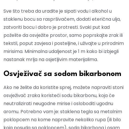
Sve što treba da uradite je sipati vodu i alkohol u
staklenu bocu sa raspršivačem, dodati eterična ulja,
zatvoriti bocu i dobro je protresti. Svaki put kad
poželite da osvježite prostor, samo poprskajte zrak ili
tekstil, poput zavjesa i posteljine, i uživajte u prirodnim
mirisima. Minimalna udaljenost je 1 m kako bi izbjegli
nastanak mrlja na osjetljivim materijalima.
Osvježivač sa sodom bikarbonom
Ako ne želite da koristite sprej, možete napraviti stoni
osvježivač zraka koristeći sodu bikarbonu, koja će
neutralizirati neugodne mirise i osloboditi ugodnu
aromu. Potrebno vam je: staklena tegla sa metalnim
poklopcem na kome napravite nekoliko rupa (ili bilo
koja posuda sa poklopcem), soda bikarbona i osam