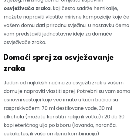
osvježivača zraka
, koji često sadrže hemikalije,
možete napraviti vlastite mirisne kompozicije koje će
vašem domu dati prirodnu svježinu. U nastavku ćemo
vam predstaviti jednostavne ideje za domaće
osvježivače zraka.
Domaći sprej za osvježavanje
zraka
Jedan od najlakših načina za osvježiti zrak u vašem
domu je napraviti vlastiti sprej. Potrebni su vam samo
osnovni sastojci koje već imate u kući i bočica sa
rasprskivačem: 70 ml destilovane vode, 30 ml
alkohola (možete koristiti i rakiju ili votku) i 20 do 30
kapi eteričnog ulja po izboru (lavanda, naranča,
eukaliptus, ili vaša omiljena kombinacija)