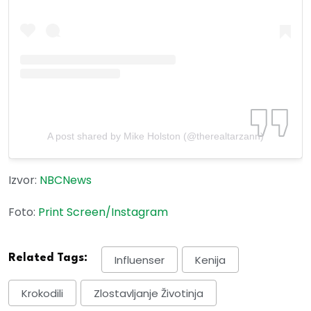
A post shared by Mike Holston (@therealtarzann)
Izvor:
NBCNews
Foto:
Print Screen/Instagram
Related Tags:
Influenser
Kenija
Krokodili
Zlostavljanje Životinja