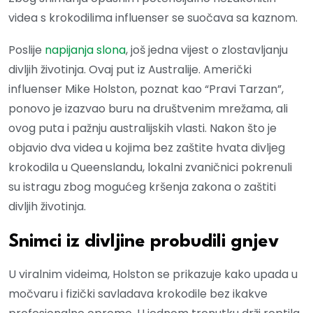
videa s krokodilima influenser se suočava sa kaznom.
Poslije
napijanja slona
, još jedna vijest o zlostavljanju
divljih životinja. Ovaj put iz Australije. Američki
influenser Mike Holston, poznat kao “Pravi Tarzan”,
ponovo je izazvao buru na društvenim mrežama, ali
ovog puta i pažnju australijskih vlasti. Nakon što je
objavio dva videa u kojima bez zaštite hvata divljeg
krokodila u Queenslandu, lokalni zvaničnici pokrenuli
su istragu zbog mogućeg kršenja zakona o zaštiti
divljih životinja.
Snimci iz divljine probudili gnjev
U viralnim videima, Holston se prikazuje kako upada u
močvaru i fizički savladava krokodile bez ikakve