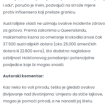
i odu“, poručio je Irwin, pozivajući na strože mjere
protiv influensera koji prelaze granicu.
Australijske vlasti ne uzimaju ovakve incidente zdravo
za gotovo. Prema zakonima u Queenslandu,
maksimalna kazna za ometanje krokodila iznosi čak
37.500 australijskih dolara (oko 25.000 američkih
dolara ili 22.800 evra), što dodatno naglašava
ozbiljnost Holstonovog ponašanja i potencijalne
posljedice koje bi mogao snositi.
Autorski komentar:
Kao neko ko voli prirodu, teško je gledati ovakvo
iživljavanje nad životinjama. Umjesto da stiče lajkove,
mogao je pomoći prirodi, a ne nanositi joj štetu.