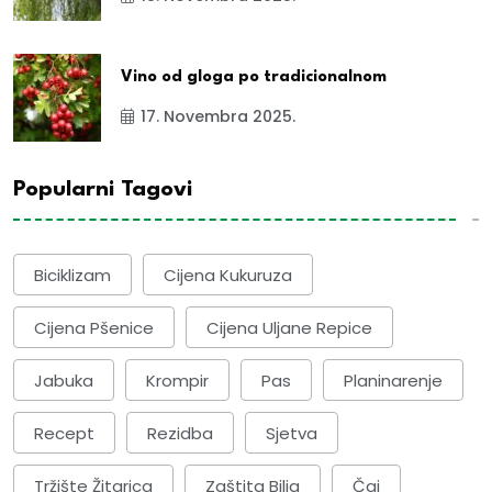
Vino od gloga po tradicionalnom
17. Novembra 2025.
Popularni Tagovi
Biciklizam
Cijena Kukuruza
Cijena Pšenice
Cijena Uljane Repice
Jabuka
Krompir
Pas
Planinarenje
Recept
Rezidba
Sjetva
Tržište Žitarica
Zaštita Bilja
Čaj