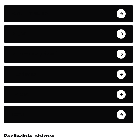
Alati i mašine
Biljke
Boravak u prirodi
Eko teme
Evropa
exYu
Posljednje objave