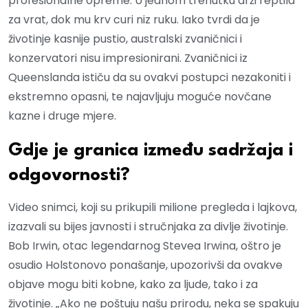
profesionalne opreme. U jednom trenutku drži reptila
za vrat, dok mu krv curi niz ruku. Iako tvrdi da je
životinje kasnije pustio, australski zvaničnici i
konzervatori nisu impresionirani. Zvaničnici iz
Queenslanda ističu da su ovakvi postupci nezakoniti i
ekstremno opasni, te najavljuju moguće novčane
kazne i druge mjere.
Gdje je granica između sadržaja i
odgovornosti?
Video snimci, koji su prikupili milione pregleda i lajkova,
izazvali su bijes javnosti i stručnjaka za divlje životinje.
Bob Irwin, otac legendarnog Stevea Irwina, oštro je
osudio Holstonovo ponašanje, upozorivši da ovakve
objave mogu biti kobne, kako za ljude, tako i za
životinje. „Ako ne poštuju našu prirodu, neka se spakuju