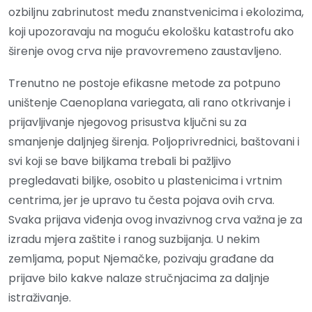
ozbiljnu zabrinutost među znanstvenicima i ekolozima,
koji upozoravaju na moguću ekološku katastrofu ako
širenje ovog crva nije pravovremeno zaustavljeno.
Trenutno ne postoje efikasne metode za potpuno
uništenje Caenoplana variegata, ali rano otkrivanje i
prijavljivanje njegovog prisustva ključni su za
smanjenje daljnjeg širenja. Poljoprivrednici, baštovani i
svi koji se bave biljkama trebali bi pažljivo
pregledavati biljke, osobito u plastenicima i vrtnim
centrima, jer je upravo tu česta pojava ovih crva.
Svaka prijava viđenja ovog invazivnog crva važna je za
izradu mjera zaštite i ranog suzbijanja. U nekim
zemljama, poput Njemačke, pozivaju građane da
prijave bilo kakve nalaze stručnjacima za daljnje
istraživanje.