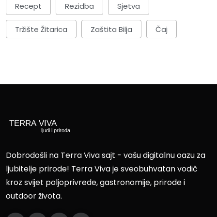
Recept
Rezidba
Sjetva
Tržište Žitarica
Zaštita Bilja
Čaj
Dobrodošli na Terra Viva sajt - vašu digitalnu oazu za
ljubitelje prirode! Terra Viva je sveobuhvatan vodič
kroz svijet poljoprivrede, gastronomije, prirode i
outdoor života.