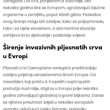
variegata
. Ovi crvi, porijeklom iz Australije, već
nekoliko godina šire se Evropom, ugrožavajući ključne
organizme u zemljištu, poput kišnih glista. Posledice
ovog širenja mogu biti ozbiljne, kako za poljoprivredu,
tako i za cijele ekosistem, a alarmantna situacija
zahtijeva brzo djelovanje i podizanje svijesti.
Širenje invazivnih pljosnatih crva
u Evropi
Plosnati crvi Caenoplana variegata predstavljaju
ozbiljnu prijetnju ekosistemima širom Evrope. Ovi
mesožderi, koji potiču iz tropskih i suptropskih
područja Australije, stigli su u Evropu prije nekoliko
godina zahvaljujući globalnoj trgovini biljkama. Danas
se njihova prisutnost bilježi u nekoliko evropskih
zemalja, uključujući Veliku Britaniju, Holandiju,