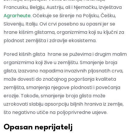
Francusku, Belgiju, Austriju, ali i Njemačku, izvještava
Agrarheute
. Očekuje se širenje na Poljsku, Češku,
Sloveniju, Italiju. Ovi crvi posebno su opasni jer se
hrane kišnim glistama, organizmima koji su ključni za
plodnost zemljišta i zdravlje ekosistema.
Pored kišnih glista hrane se puževima i drugim malim
organizmima koji žive u zemljištu. Smanjenje broja
glista, izazvano napadima invazivnih pljosnatih crva,
može dovesti do značajnog pogoršanja kvaliteta
zemljišta, smanjenja njegove plodnosti i povećanja
erozije. Takođe, smanjenje broja glista može
uzrokovati slabiju apsorpciju biljnih hraniva iz zemlje,
što negativno utiče na poljoprivredne usjeve.
Opasan neprijatelj