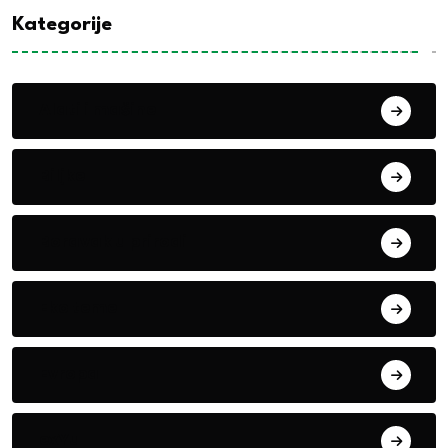
Kategorije
Alati i mašine
Biljke
Boravak u prirodi
Eko teme
Evropa
exYu