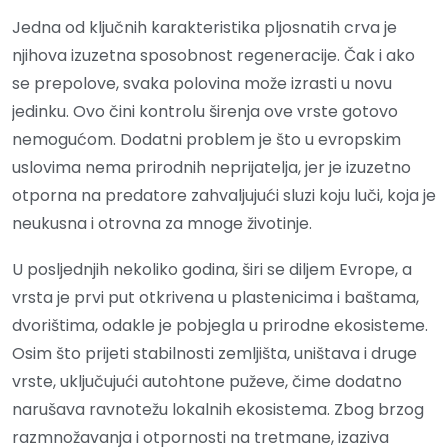
Jedna od ključnih karakteristika pljosnatih crva je
njihova izuzetna sposobnost regeneracije. Čak i ako
se prepolove, svaka polovina može izrasti u novu
jedinku. Ovo čini kontrolu širenja ove vrste gotovo
nemogućom. Dodatni problem je što u evropskim
uslovima nema prirodnih neprijatelja, jer je izuzetno
otporna na predatore zahvaljujući sluzi koju luči, koja je
neukusna i otrovna za mnoge životinje.
U posljednjih nekoliko godina, širi se diljem Evrope, a
vrsta je prvi put otkrivena u plastenicima i baštama,
dvorištima, odakle je pobjegla u prirodne ekosisteme.
Osim što prijeti stabilnosti zemljišta, uništava i druge
vrste, uključujući autohtone puževe, čime dodatno
narušava ravnotežu lokalnih ekosistema. Zbog brzog
razmnožavanja i otpornosti na tretmane, izaziva