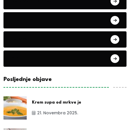
Boravak u prirodi
Eko teme
Evropa
exYu
Posljednje objave
Krem supa od mrkve je
21. Novembra 2025.