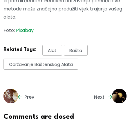
krpom ili četkom. Redovno održavanje pomoću ove
metode može značajno produžiti vijek trajanja vašeg
alata.
Foto:
Pixabay
Related Tags:
Alat
Bašta
Održavanje Baštenskog Alata
Prev
Next
Comments are closed