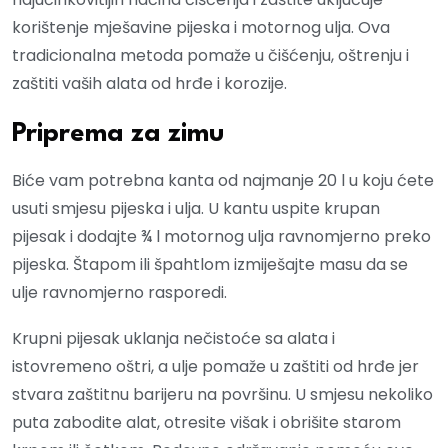
korištenje mješavine pijeska i motornog ulja. Ova
tradicionalna metoda pomaže u čišćenju, oštrenju i
zaštiti vaših alata od hrđe i korozije.
Priprema za zimu
Biće vam potrebna kanta od najmanje 20 l u koju ćete
usuti smjesu pijeska i ulja. U kantu uspite krupan
pijesak i dodajte ¾ l motornog ulja ravnomjerno preko
pijeska. Štapom ili špahtlom izmiješajte masu da se
ulje ravnomjerno rasporedi.
Krupni pijesak uklanja nečistoće sa alata i
istovremeno oštri, a ulje pomaže u zaštiti od hrđe jer
stvara zaštitnu barijeru na površinu. U smjesu nekoliko
puta zabodite alat, otresite višak i obrišite starom