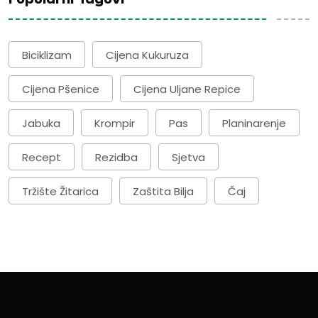
Popularni Tagovi
Biciklizam
Cijena Kukuruza
Cijena Pšenice
Cijena Uljane Repice
Jabuka
Krompir
Pas
Planinarenje
Recept
Rezidba
Sjetva
Tržište Žitarica
Zaštita Bilja
Čaj