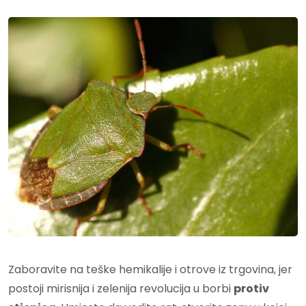
Zaboravite na teške hemikalije i otrove iz trgovina, jer
postoji mirisnija i zelenija revolucija u borbi
protiv