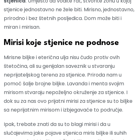
stjenica
. Umjesto da vodite rat, stvorite zonu u kojoj
stjenice jednostavno ne žele biti. Mirisno, jednostavno,
prirodno i bez štetnih posljedica. Dom može biti i
miran i mirisan.
Mirisi koje stjenice ne podnose
Mirisne biljke i eterična ulja nisu čudo protiv ovih
štetočina, ali su genijalan saveznik u stvaranju
neprijateljskog terena za stjenice. Priroda nam u
pomoć šalje brojne biljke. Lavanda i menta svojim
mirisom stvaraju nepoželjno okruženje za stjenice. I
dok su za nas ovo prijatni mirisi za stjenice su to biljke
sa neprijatnim mirisom i izbjegavaće to područje.
Ipak, trebate znati da su to blagi mirisi i da u
slučajevima jake pojave stjenica miris biljke ili suhih