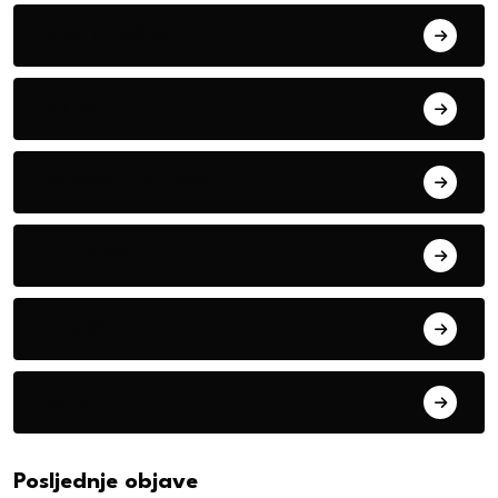
Alati i mašine
Biljke
Boravak u prirodi
Eko teme
Evropa
exYu
Posljednje objave