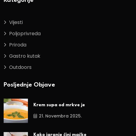
Kategorije
Vijesti
Poljoprivreda
Priroda
Gastro kutak
Outdoors
Posljednje Objave
Krem supa od mrkve je
21. Novembra 2025.
Kako igranje čini mačke