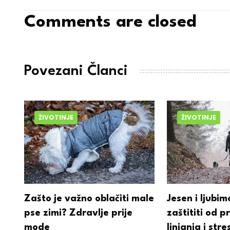
Comments are closed
Povezani Članci
ŽIVOTINJE
ŽIVOTINJE
Zašto je važno oblačiti male
Jesen i ljubim
pse zimi? Zdravlje prije
zaštititi od p
mode
linjanja i str