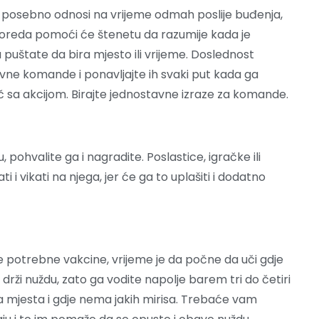
 posebno odnosi na vrijeme odmah poslije buđenja,
sporeda pomoći će štenetu da razumije kada je
a puštate da bira mjesto ili vrijeme. Doslednost
avne komande i ponavljajte ih svaki put kada ga
č sa akcijom. Birajte jednostavne izraze za komande.
ohvalite ga i nagradite. Poslastice, igračke ili
ti i vikati na njega, jer će ga to uplašiti i dodatno
 potrebne vakcine, vrijeme je da počne da uči gdje
rži nuždu, zato ga vodite napolje barem tri do četiri
a mjesta i gdje nema jakih mirisa. Trebaće vam