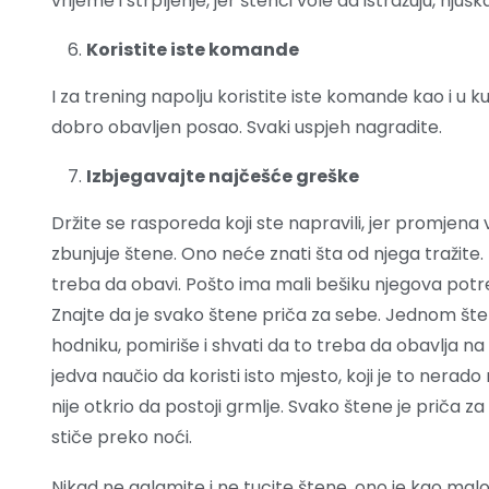
vrijeme i strpljenje, jer štenci vole da istražuju, nj
Koristite iste komande
I za trening napolju koristite iste komande kao i u k
dobro obavljen posao. Svaki uspjeh nagradite.
Izbjegavajte najčešće greške
Držite se rasporeda koji ste napravili, jer promjena
zbunjuje štene. Ono neće znati šta od njega tražite.
treba da obavi. Pošto ima mali bešiku njegova potre
Znajte da je svako štene priča za sebe. Jednom štene
hodniku, pomiriše i shvati da to treba da obavlja na
jedva naučio da koristi isto mjesto, koji je to nerad
nije otkrio da postoji grmlje. Svako štene je priča za s
stiče preko noći.
Nikad ne galamite i ne tucite štene, ono je kao malo 