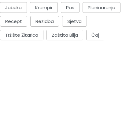
Jabuka
Krompir
Pas
Planinarenje
Recept
Rezidba
Sjetva
Tržište Žitarica
Zaštita Bilja
Čaj