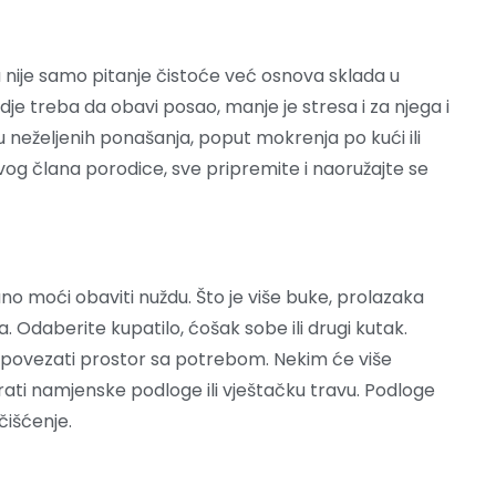
nije samo pitanje čistoće već osnova sklada u
e treba da obavi posao, manje je stresa i za njega i
u neželjenih ponašanja, poput mokrenja po kući ili
og člana porodice, sve pripremite i naoružajte se
o moći obaviti nuždu. Što je više buke, prolazaka
 Odaberite kupatilo, ćošak sobe ili drugi kutak.
ene povezati prostor sa potrebom. Nekim će više
ati namjenske podloge ili vještačku travu. Podloge
čišćenje.