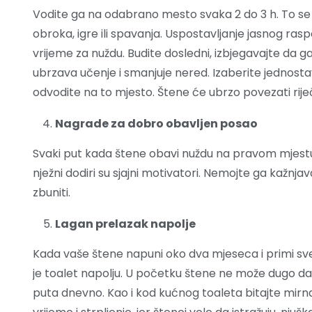
Vodite ga na odabrano mesto svaka 2 do 3 h. To se
obroka, igre ili spavanja. Uspostavljanje jasnog ra
vrijeme za nuždu. Budite dosledni, izbjegavajte da g
ubrzava učenje i smanjuje nered. Izaberite jednost
odvodite na to mjesto. Štene će ubrzo povezati rije
Nagrade za dobro obavljen posao
Svaki put kada štene obavi nuždu na pravom mjestu, p
nježni dodiri su sjajni motivatori. Nemojte ga kažnjava
zbuniti.
Lagan prelazak napolje
Kada vaše štene napuni oko dva mjeseca i primi sve
je toalet napolju. U početku štene ne može dugo da d
puta dnevno. Kao i kod kućnog toaleta bitajte mirn