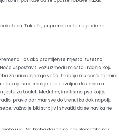
uškaju i to im pomaže da se opuste i obave nuždu.
ući ili stanu. Takođe, pripremite iste nagrade za
 vremena i još ako promijenite mjesto izuzetno
 Neće uspostaviti vezu između mjesta i radnje koju
ba za uriniranjem je veća. Trebaju mu češći termini.
tu koje smo imali je bilo dovoljno da urinira u
 mjestu za toalet. Međutim, imali smo psa koji je
o radio, pravio dar mar sve do trenutka dok napolju
ebe, važno je biti strpljiv i shvatiti da se navika ne
dijete i uči. Ne treba da vas se boji. Pomozite mu