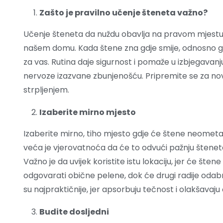
Zašto je pravilno učenje šteneta važno?
Učenje šteneta da nuždu obavlja na pravom mjestu 
našem domu. Kada štene zna gdje smije, odnosno gdj
za vas. Rutina daje sigurnost i pomaže u izbjegavanj
nervoze izazvane zbunjenošću. Pripremite se za nov
strpljenjem.
Izaberite mirno mjesto
Izaberite mirno, tiho mjesto gdje će štene neometan
veća je vjerovatnoća da će to odvući pažnju šteneta.
Važno je da uvijek koristite istu lokaciju, jer će št
odgovarati obične pelene, dok će drugi radije odabr
su najpraktičnije, jer apsorbuju tečnost i olakšavaju 
Budite dosljedni