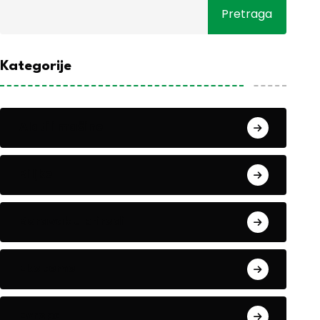
Pretraga
Kategorije
Alati i mašine
Biljke
Boravak u prirodi
Eko teme
Evropa