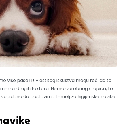
smo više pasa i iz vlastitog iskustva mogu reći da to
emena i drugih faktora. Nema čarobnog štapića, to
od prvog dana da postavimo temelj za higijenske navike
navike