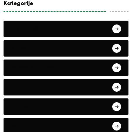
Kategorije
Alati i mašine
Biljke
Boravak u prirodi
Eko teme
Evropa
exYu