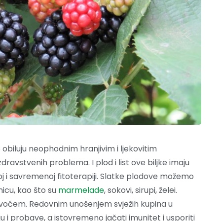
 obiluju neophodnim hranjivim i ljekovitim
avstvenih problema. I plod i list ove biljke imaju
oj i savremenoj fitoterapiji. Slatke plodove možemo
imnicu, kao što su
marmelade
, sokovi, sirupi, želei.
m voćem. Redovnim unošenjem svježih kupina u
u i probave, a istovremeno jačati imunitet i usporiti