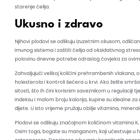
starenje ćelija.
Ukusno i zdravo
Njihovi plodovi se odlikuju izuzetnim okusom, odličan 
imunog sistema i zaštiti ćelija od oksidativnog stre
polovinu dnevne potrebe odraslog čovjeka za ovim
Zahvaljujući velikoj količini prehrambenih vlakana, 
holesterola i kontroli šećera u krvi. Ako želite smrša
sitosti, što ih čini korisnim saveznikom u regulaciji 
indeksu i malom broju kalorija, kupine su idealne za 
dijete. U isto vrijeme pružaju obilje vitamina, minerala
Plodovi se odlikuju značajnom količinom vitamina K, 
Osim toga, bogate su manganom, koji učestvuje u fo