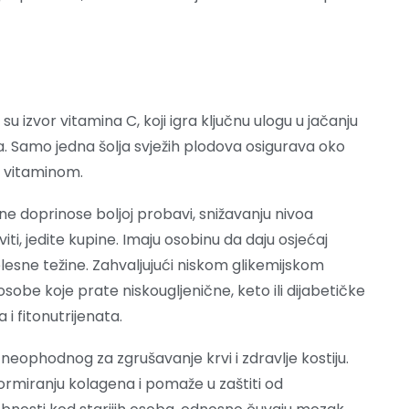
su izvor vitamina C, koji igra ključnu ulogu u jačanju
sa. Samo jedna šolja svježih plodova osigurava oko
 vitaminom.
one doprinose boljoj probavi, snižavanju nivoa
viti, jedite kupine. Imaju osobinu da daju osjećaj
tjelesne težine. Zahvaljujući niskom glikemijskom
osobe koje prate niskougljenične, keto ili dijabetičke
 i fitonutrijenata.
neophodnog za zgrušavanje krvi i zdravlje kostiju.
rmiranju kolagena i pomaže u zaštiti od