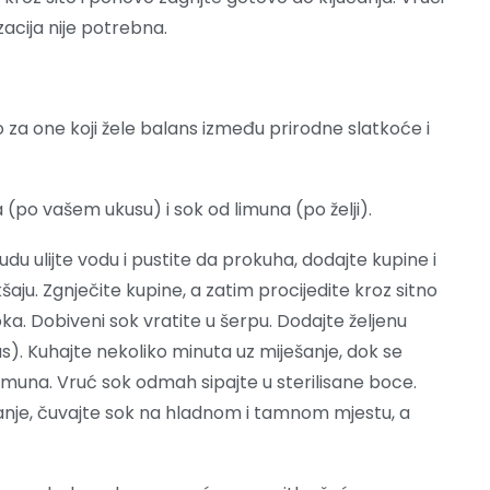
izacija nije potrebna.
 za one koji žele balans između prirodne slatkoće i
a (po vašem ukusu) i sok od limuna (po želji).
du ulijte vodu i pustite da prokuha, dodajte kupine i
ju. Zgnječite kupine, a zatim procijedite kroz sitno
 soka. Dobiveni sok vratite u šerpu. Dodajte željenu
kus). Kuhajte nekoliko minuta uz miješanje, dok se
limuna. Vruć sok odmah sipajte u sterilisane boce.
vanje, čuvajte sok na hladnom i tamnom mjestu, a