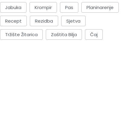
Jabuka
Krompir
Pas
Planinarenje
Recept
Rezidba
Sjetva
Tržište Žitarica
Zaštita Bilja
Čaj