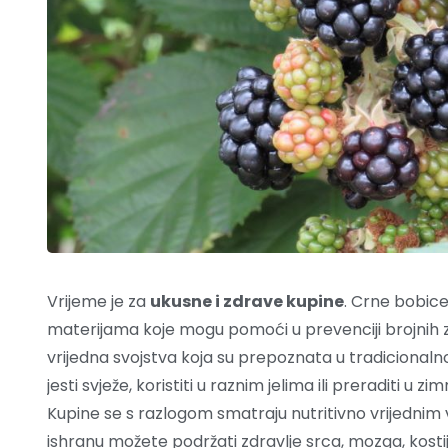
Vrijeme je za
ukusne i zdrave kupine
. Crne bobice
materijama koje mogu pomoći u prevenciji brojnih zdr
vrijedna svojstva koja su prepoznata u tradicionaln
jesti svježe, koristiti u raznim jelima ili preraditi u z
Kupine se s razlogom smatraju nutritivno vrijedni
ishranu možete podržati zdravlje srca, mozga, kostij