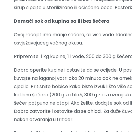
sirup sipajte u sterilizirane ili očišćene boce. Paster
Domaći sok od kupina sa ili bez šećera
Ovaj recept ima manje šećera, ali više vode. Idealno
osvježavajućeg voćnog okusa.
Pripremite: 1 kg kupine, 1 l vode, 200 do 300 g šećer
Dobro operite kupine i ostavite da se ocijede. U posu
kuvajte na laganoj vatri oko 20 minuta dok ne omekša
cjedilo. Pritisnite bobice kako biste izvukli što više
količinu šećera (200 g za blaži, 300 g za izraženiji u
šećer potpuno ne otopi. Ako želite, dodajte sok od 
Dobro zatvorite i ostavite da se ohladi. Za duže ču
nakon otvaranja u frižider.