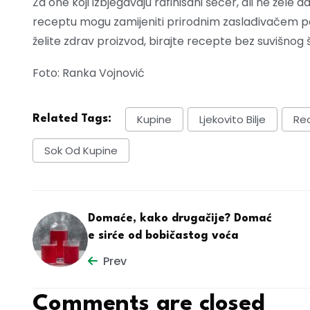
Za one koji izbjegavaju rafinisani šećer, ali ne žel
receptu mogu zamijeniti prirodnim zaslađivačem po uk
želite zdrav proizvod, birajte recepte bez suvišnog 
Foto: Ranka Vojnović
Kupine
Ljekovito Bilje
Re
Related Tags:
Sok Od Kupine
Domaće, kako drugačije? Domać
e sirće od bobičastog voća
Prev
Comments are closed