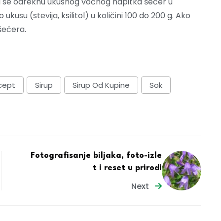
e da se odreknu ukusnog voćnog napitka šećer u
usu (stevija, ksilitol) u količini 100 do 200 g. Ako
šećera.
cept
Sirup
Sirup Od Kupine
Sok
Fotografisanje biljaka, foto-izle
t i reset u prirodi
Next