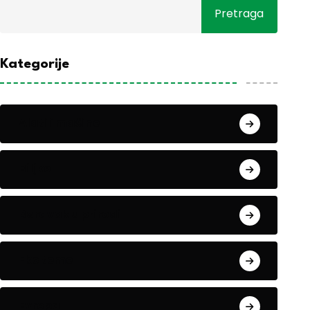
Pretraga
Kategorije
Alati i mašine
Biljke
Boravak u prirodi
Eko teme
Evropa