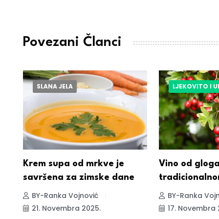
Povezani Članci
SLANA JELA
LJEKOVITO I 
a
Krem supa od mrkve je
Vino od glog
savršena za zimske dane
tradicionaln
BY-Ranka Vojnović
BY-Ranka Vojn
21. Novembra 2025.
17. Novembra 