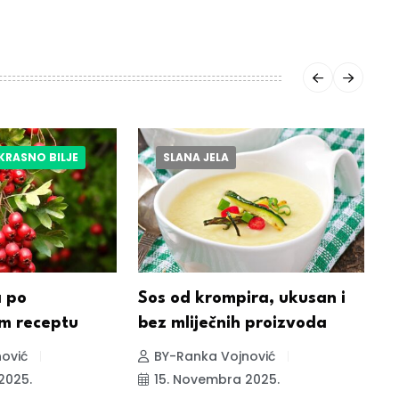
UKRASNO BILJE
SLANA JELA
a po
Sos od krompira, ukusan i
H
om receptu
bez mliječnih proizvoda
s
v
ović
BY-Ranka Vojnović
2025.
15. Novembra 2025.