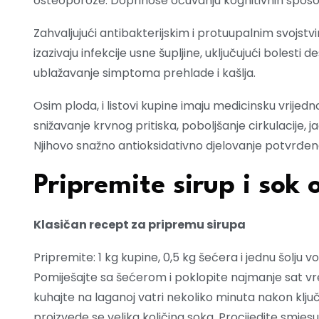
osteoporoze. Doprinose očuvanju kognitivnih sposo
Zahvaljujući antibakterijskim i protuupalnim svojst
izazivaju infekcije usne šupljine, uključujući bolesti 
ublažavanje simptoma prehlade i kašlja.
Osim ploda, i listovi kupine imaju medicinsku vrijedn
snižavanje krvnog pritiska, poboljšanje cirkulacije, 
Njihovo snažno antioksidativno djelovanje potvrđeno 
Pripremite sirup i sok
Klasičan recept za pripremu sirupa
Pripremite: 1 kg kupine, 0,5 kg šećera i jednu šolju v
Pomiješajte sa šećerom i poklopite najmanje sat vr
kuhajte na laganoj vatri nekoliko minuta nakon klju
proizvede se velika količina soka. Procijedite smjesu