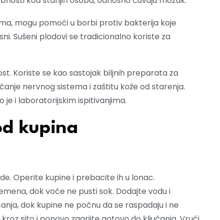
bnosti kod starijih osoba, odnosno čuvaju mozak.
vima, mogu pomoći u borbi protiv bakterija koje
desni. Sušeni plodovi se tradicionalno koriste za
ost. Koriste se kao sastojak biljnih preparata za
jačanje nervnog sistema i zaštitu kože od starenja.
je i laboratorijskim ispitivanjima.
 od kupina
ode. Operite kupine i prebacite ih u lonac.
emena, dok voće ne pusti sok. Dodajte vodu i
čanja, dok kupine ne počnu da se raspadaju i ne
 kroz sito i ponovo zagrijte gotovo do ključanja. Vrući