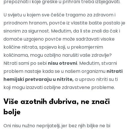
prepoznati i koje greške u prihrani treba izbjegavati.
U svijetu u kojem sve češće tragamo za zdravom i
prirodnom hranom, povrće iz vlastite bašte postalo je
sinonim za sigurnost. Međutim, da li ste znali da čak i
domaće uzgojeno povrće može sadržavati visoke
količine nitrata, spojeva koji, u prekomjernim
količinama, mogu ozbiljno narušiti vaše zdravlje?
Nitrati sami po sebi
nisu otrovni
. Međutim, stvarni
problem nastaje kada se u našem organizmu
nitrati
hemijski pretvaraju u nitrite,
a upravo nitriti su ti
koji mogu izazvati ozbiljne zdravstvene probleme.
Više azotnih đubriva, ne znači
bolje
Oni nisu nužno neprijatelji, jer bez njih biljke ne bi