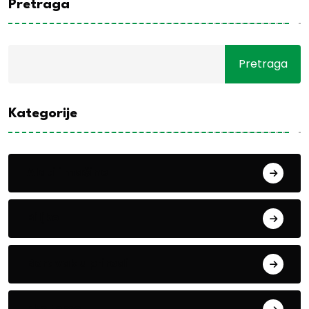
Pretraga
Pretraga
Kategorije
Alati i mašine
Biljke
Boravak u prirodi
Eko teme