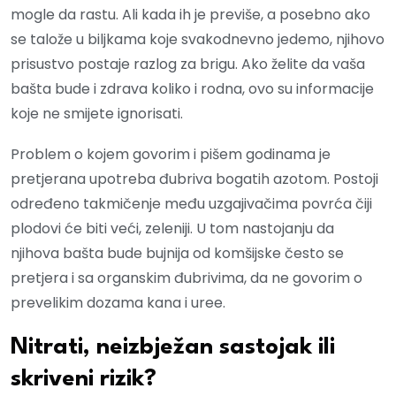
mogle da rastu. Ali kada ih je previše, a posebno ako
se talože u biljkama koje svakodnevno jedemo, njihovo
prisustvo postaje razlog za brigu. Ako želite da vaša
bašta bude i zdrava koliko i rodna, ovo su informacije
koje ne smijete ignorisati.
Problem o kojem govorim i pišem godinama je
pretjerana upotreba đubriva bogatih azotom. Postoji
određeno takmičenje među uzgajivačima povrća čiji
plodovi će biti veći, zeleniji. U tom nastojanju da
njihova bašta bude bujnija od komšijske često se
pretjera i sa organskim đubrivima, da ne govorim o
prevelikim dozama kana i uree.
Nitrati, neizbježan sastojak ili
skriveni rizik?