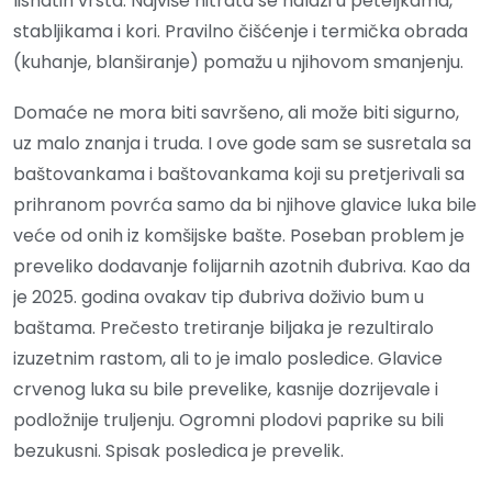
lisnatih vrsta. Najviše nitrata se nalazi u peteljkama,
stabljikama i kori. Pravilno čišćenje i termička obrada
(kuhanje, blanširanje) pomažu u njihovom smanjenju.
Domaće ne mora biti savršeno, ali može biti sigurno,
uz malo znanja i truda. I ove gode sam se susretala sa
baštovankama i baštovankama koji su pretjerivali sa
prihranom povrća samo da bi njihove glavice luka bile
veće od onih iz komšijske bašte. Poseban problem je
preveliko dodavanje folijarnih azotnih đubriva. Kao da
je 2025. godina ovakav tip đubriva doživio bum u
baštama. Prečesto tretiranje biljaka je rezultiralo
izuzetnim rastom, ali to je imalo posledice. Glavice
crvenog luka su bile prevelike, kasnije dozrijevale i
podložnije truljenju. Ogromni plodovi paprike su bili
bezukusni. Spisak posledica je prevelik.