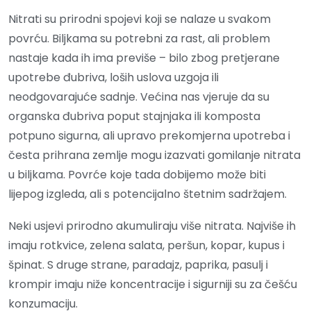
Nitrati su prirodni spojevi koji se nalaze u svakom
povrću. Biljkama su potrebni za rast, ali problem
nastaje kada ih ima previše – bilo zbog pretjerane
upotrebe đubriva, loših uslova uzgoja ili
neodgovarajuće sadnje. Većina nas vjeruje da su
organska đubriva poput stajnjaka ili komposta
potpuno sigurna, ali upravo prekomjerna upotreba i
česta prihrana zemlje mogu izazvati gomilanje nitrata
u biljkama. Povrće koje tada dobijemo može biti
lijepog izgleda, ali s potencijalno štetnim sadržajem.
Neki usjevi prirodno akumuliraju više nitrata. Najviše ih
imaju rotkvice, zelena salata, peršun, kopar, kupus i
špinat. S druge strane, paradajz, paprika, pasulj i
krompir imaju niže koncentracije i sigurniji su za češću
konzumaciju.