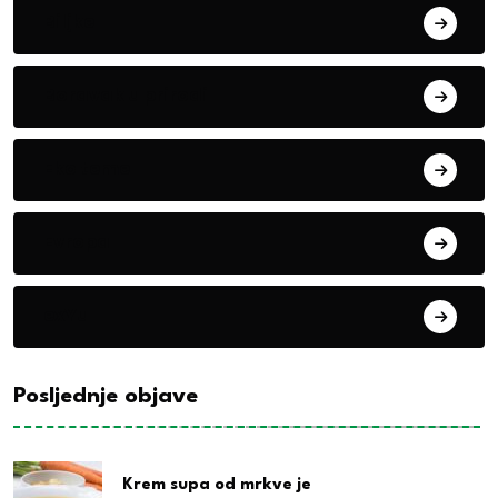
Biljke
Boravak u prirodi
Eko teme
Evropa
exYu
Posljednje objave
Krem supa od mrkve je