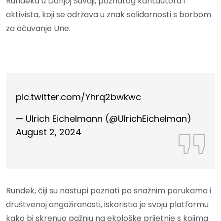
Rundeka u Donjoj Suvaji, poznatog kantautora i
aktivista, koji se održava u znak solidarnosti s borbom
za očuvanje Une.
pic.twitter.com/Yhrq2bwkwc
— Ulrich Eichelmann (@UlrichEichelman)
August 2, 2024
Rundek, čiji su nastupi poznati po snažnim porukama i
društvenoj angažiranosti, iskoristio je svoju platformu
kako bi skrenuo pažnju na ekološke prijetnje s kojima