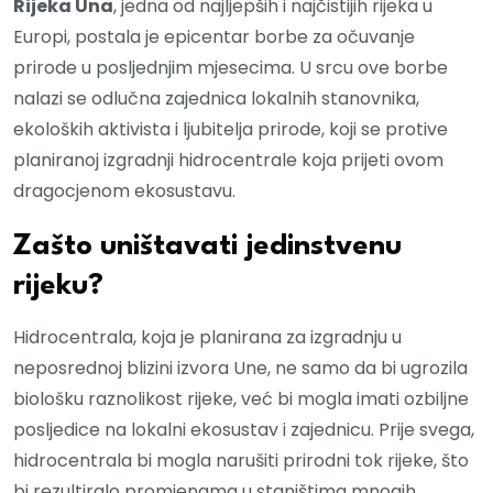
Rijeka Una
, jedna od najljepših i najčistijih rijeka u
Europi, postala je epicentar borbe za očuvanje
prirode u posljednjim mjesecima. U srcu ove borbe
nalazi se odlučna zajednica lokalnih stanovnika,
ekoloških aktivista i ljubitelja prirode, koji se protive
planiranoj izgradnji hidrocentrale koja prijeti ovom
dragocjenom ekosustavu.
Zašto uništavati jedinstvenu
rijeku?
Hidrocentrala, koja je planirana za izgradnju u
neposrednoj blizini izvora Une, ne samo da bi ugrozila
biološku raznolikost rijeke, već bi mogla imati ozbiljne
posljedice na lokalni ekosustav i zajednicu. Prije svega,
hidrocentrala bi mogla narušiti prirodni tok rijeke, što
bi rezultiralo promjenama u staništima mnogih