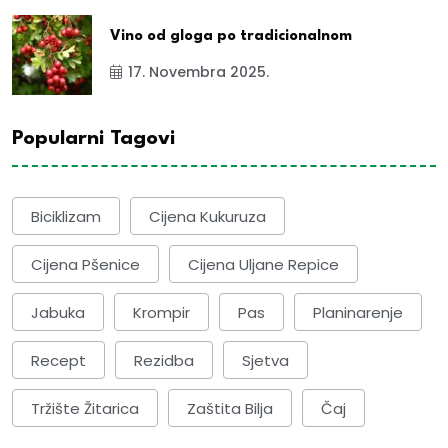
Vino od gloga po tradicionalnom
17. Novembra 2025.
Popularni Tagovi
Biciklizam
Cijena Kukuruza
Cijena Pšenice
Cijena Uljane Repice
Jabuka
Krompir
Pas
Planinarenje
Recept
Rezidba
Sjetva
Tržište Žitarica
Zaštita Bilja
Čaj