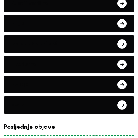
Alati i mašine
Biljke
Boravak u prirodi
Eko teme
Evropa
exYu
Posljednje objave