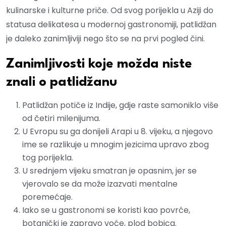
kulinarske i kulturne priče. Od svog porijekla u Aziji do
statusa delikatesa u modernoj gastronomiji, patlidžan
je daleko zanimljiviji nego što se na prvi pogled čini.
Zanimljivosti koje možda niste
znali o patlidžanu
Patlidžan potiče iz Indije, gdje raste samoniklo više
od četiri milenijuma.
U Evropu su ga donijeli Arapi u 8. vijeku, a njegovo
ime se razlikuje u mnogim jezicima upravo zbog
tog porijekla.
U srednjem vijeku smatran je opasnim, jer se
vjerovalo se da može izazvati mentalne
poremećaje.
Iako se u gastronomi se koristi kao povrće,
botanički je zapravo voće, plod bobica.