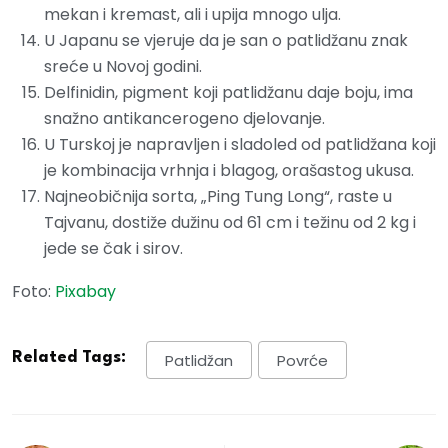
mekan i kremast, ali i upija mnogo ulja.
U Japanu se vjeruje da je san o patlidžanu znak
sreće u Novoj godini.
Delfinidin, pigment koji patlidžanu daje boju, ima
snažno antikancerogeno djelovanje.
U Turskoj je napravljen i sladoled od patlidžana koji
je kombinacija vrhnja i blagog, orašastog ukusa.
Najneobičnija sorta, „Ping Tung Long“, raste u
Tajvanu, dostiže dužinu od 61 cm i težinu od 2 kg i
jede se čak i sirov.
Foto:
Pixabay
Related Tags:
Patlidžan
Povrće