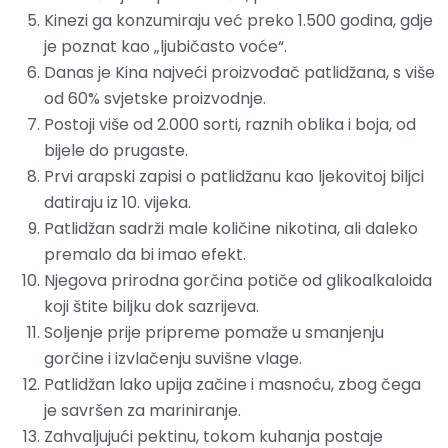
Kinezi ga konzumiraju već preko 1.500 godina, gdje
je poznat kao „ljubičasto voće“.
Danas je Kina najveći proizvođač patlidžana, s više
od 60% svjetske proizvodnje.
Postoji više od 2.000 sorti, raznih oblika i boja, od
bijele do prugaste.
Prvi arapski zapisi o patlidžanu kao ljekovitoj biljci
datiraju iz 10. vijeka.
Patlidžan sadrži male količine nikotina, ali daleko
premalo da bi imao efekt.
Njegova prirodna gorčina potiče od glikoalkaloida
koji štite biljku dok sazrijeva.
Soljenje prije pripreme pomaže u smanjenju
gorčine i izvlačenju suvišne vlage.
Patlidžan lako upija začine i masnoću, zbog čega
je savršen za mariniranje.
Zahvaljujući pektinu, tokom kuhanja postaje