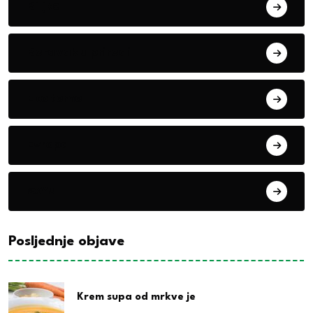
Biljke
Boravak u prirodi
Eko teme
Evropa
exYu
Posljednje objave
Krem supa od mrkve je