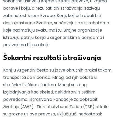
šokantne uslove u kojima se konji prevoze, u kojima
borave i kolju, a rezultati tih istraživanja izazivaju
zabrinutost širom Evrope. Konji, koji bi trebali biti
dostojanstvene životinje, suočavaju se s strahotama
koje nadmašuju svaku maštu. Brojne organizacije
istražuju patnju konja u argentinskim klaonicama i
pozivaju na hitnu akciju.
Šokantni rezultati istraživanja
Konji u Argentini često su žrtve okrutnih praksi tokom
transporta do klaonica. Mnogi od njih dolaze u
strašnim fizičkim stanjima. Mnogi su zbog
izgladnjivanja kao skeleti, dehidrirani, s teškim
povredama. Istraživanja Fondacije za dobrobit
životinja (AWF) i Tierschutzbund Zürich (TSB) otkrila
su grozne uslove prevoza, uključujući nedostatak