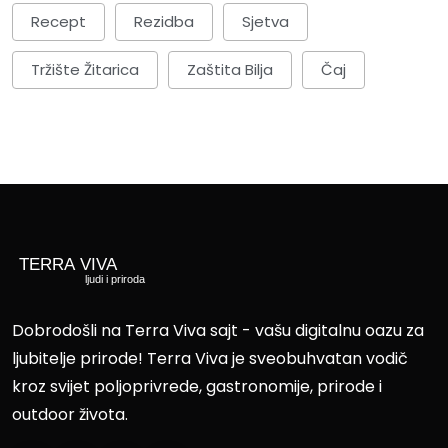
Recept
Rezidba
Sjetva
Tržište Žitarica
Zaštita Bilja
Čaj
Dobrodošli na Terra Viva sajt - vašu digitalnu oazu za
ljubitelje prirode! Terra Viva je sveobuhvatan vodič
kroz svijet poljoprivrede, gastronomije, prirode i
outdoor života.