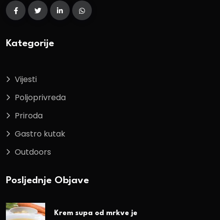
Kategorije
Vijesti
Poljoprivreda
Priroda
Gastro kutak
Outdoors
Posljednje Objave
Krem supa od mrkve je