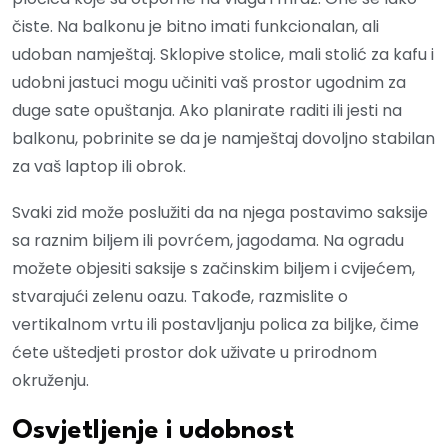
čiste. Na balkonu je bitno imati funkcionalan, ali
udoban namještaj. Sklopive stolice, mali stolić za kafu i
udobni jastuci mogu učiniti vaš prostor ugodnim za
duge sate opuštanja. Ako planirate raditi ili jesti na
balkonu, pobrinite se da je namještaj dovoljno stabilan
za vaš laptop ili obrok.
Svaki zid može poslužiti da na njega postavimo saksije
sa raznim biljem ili povrćem, jagodama. Na ogradu
možete objesiti saksije s začinskim biljem i cvijećem,
stvarajući zelenu oazu. Takođe, razmislite o
vertikalnom vrtu ili postavljanju polica za biljke, čime
ćete uštedjeti prostor dok uživate u prirodnom
okruženju.
Osvjetljenje i udobnost