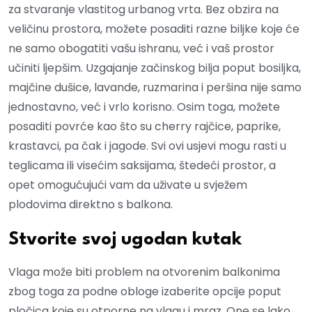
za stvaranje vlastitog urbanog vrta. Bez obzira na
veličinu prostora, možete posaditi razne biljke koje će
ne samo obogatiti vašu ishranu, već i vaš prostor
učiniti ljepšim. Uzgajanje začinskog bilja poput bosiljka,
majčine dušice, lavande, ruzmarina i peršina nije samo
jednostavno, već i vrlo korisno. Osim toga, možete
posaditi povrće kao što su cherry rajčice, paprike,
krastavci, pa čak i jagode. Svi ovi usjevi mogu rasti u
teglicama ili visećim saksijama, štedeći prostor, a
opet omogućujući vam da uživate u svježem
plodovima direktno s balkona.
Stvorite svoj ugodan kutak
Vlaga može biti problem na otvorenim balkonima
zbog toga za podne obloge izaberite opcije poput
pločica koje su otporne na vlagu i mraz. One se lako