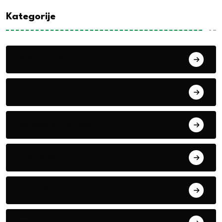
Kategorije
Alati i mašine
Biljke
Boravak u prirodi
Eko teme
Evropa