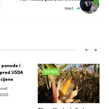
Next
e ponude i
OSTALO
i pred USDA
 cijene
ović
2025.