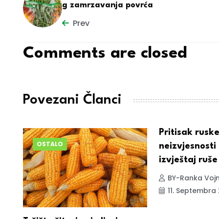
g zamrzavanja povrća
Prev
Comments are closed
Povezani Članci
Pritisak rusk
OSTALO
neizvjesnost
izvještaj ruše
BY-Ranka Vojn
11. Septembra 