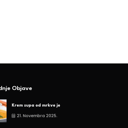
akva je tržišna dinamika
Berzanska klackalic
itarica i uljarica bila ove
BY-Ranka Vojnović
edmice?
18. Jula 2025.
BY-Ranka Vojnović
2. Augusta 2025.
ednje Objave
Krem supa od mrkve je
21. Novembra 2025.