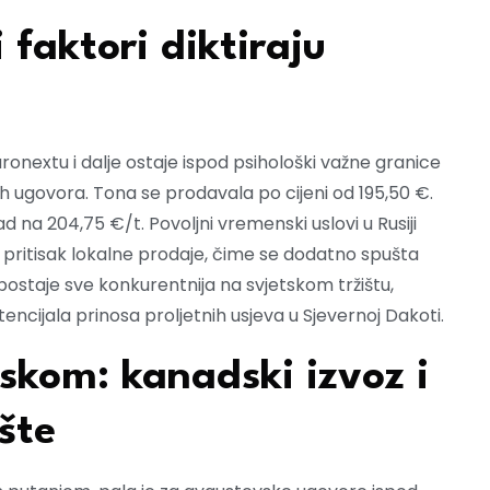
 faktori diktiraju
onextu i dalje ostaje ispod psihološki važne granice
ih ugovora. Tona se prodavala po cijeni od 195,50 €.
 na 204,75 €/t. Povoljni vremenski uslovi u Rusiji
 pritisak lokalne prodaje, čime se dodatno spušta
ostaje sve konkurentnija na svjetskom tržištu,
tencijala prinosa proljetnih usjeva u Sjevernoj Dakoti.
iskom: kanadski izvoz i
ište