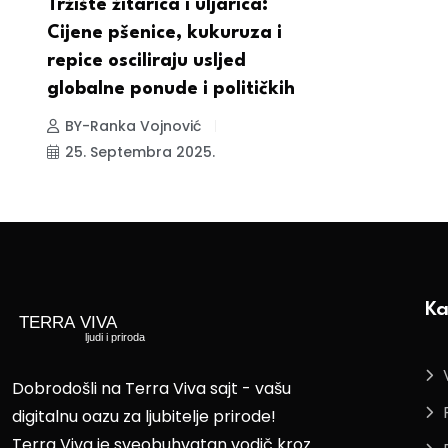
a
Tržište žitarica i uljarica:
Cijene pšenice, kukuruza i
repice osciliraju usljed
globalne ponude i političkih
BY-Ranka Vojnović
25. Septembra 2025.
Ka
Dobrodošli na Terra Viva sajt - vašu
digitalnu oazu za ljubitelje prirode!
Terra Viva je sveobuhvatan vodič kroz