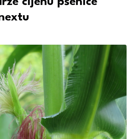
drže cijenu pšenice
nextu