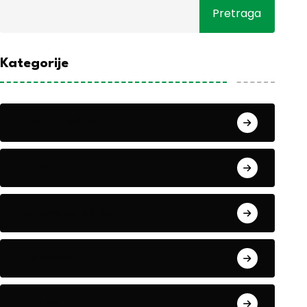
Pretraga
Kategorije
Alati i mašine
Biljke
Boravak u prirodi
Eko teme
Evropa