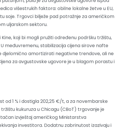
m putanjom, pala je za avgustovske ugovore ispod
edica višestrukih faktora: obilne lokalne žetve u EU,
štu soje. Trgovci bilježe pad potražnje za američkom
lom uljarskom sektoru.
ine, koji bi mogli pružiti određenu podršku tržištu,
. U međuvremenu, stabilizacija cijena sirove nafte
djelomično amortizirati negativne trendove, ali ne
Cijena za avgustovske ugovore je u blagom porastu i
t od 1 % i dostigla 202,25 €/t, a za novembarske
a tržištu kukuruza u Chicagu (CBoT) trgovanje je
tačan izvještaj američkog Ministarstva
ivanja investitora. Dodatnu zabrinutost izazivaju i