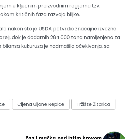
njem u ključnim proizvodnim regijama tzv.
kom kritičnih faza razvoja biljke.
alo nakon što je USDA potvrdio značajne izvozne
oreji, dok je dodatnih 284.000 tona namijenjeno za
 bilansa kukuruza je nadmašila očekivanja, sa
ice
Cijena Uljane Repice
Tržište Žitarica
Pas i mačka pod istim krovom