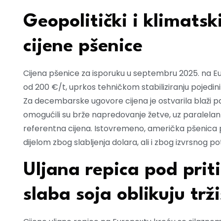
Geopolitički i klimatski
cijene pšenice
Cijena pšenice za isporuku u septembru 2025. na Eur
od 200 €/t, uprkos tehničkom stabiliziranju pojedin
Za decembarske ugovore cijena je ostvarila blaži pad
omogućili su brže napredovanje žetve, uz paralelan
referentna cijena. Istovremeno, američka pšenica p
dijelom zbog slabljenja dolara, ali i zbog izvrsnog po
Uljana repica pod prit
slaba soja oblikuju trž