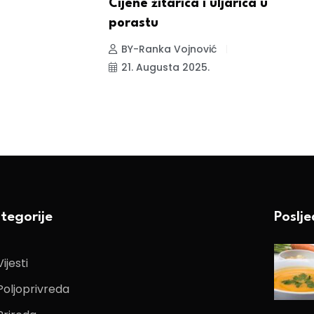
Cijene žitarica i uljarica u
K
porastu
ž
s
BY-Ranka Vojnović
21. Augusta 2025.
tegorije
Poslj
Vijesti
Poljoprivreda