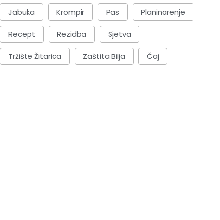
Jabuka
Krompir
Pas
Planinarenje
Recept
Rezidba
Sjetva
Tržište Žitarica
Zaštita Bilja
Čaj