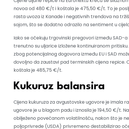
Cijene uljane repice na Euronextu kreću se silazno
novoa od 480 €/t i koštala je 475,50 €/t. To je poslj
rasta uvoza iz Kanade i negativnih trendova na trži
sojom, što se dodatno odrazilo na sentiment u cije
Iako se očekuju trgovinski pregovori između SAD-a i K
trenutno su uljarice izložene kontinuiranom pritisku
zbog potencijalnog dogovora između EU i SAD može 
dovoljno da zaustavi pad terminskih cijena repice. 
koštala je 485,75 €/t.
Kukuruz balansira
Cijena kukuruza za avgustovske ugovore je imala ras
ugovore je u blagom padu i iznosila je 194,50 €/t. N
obilježeno povećanom volatilnošću, nakon što je ne
poljoprivrede (USDA) privremeno destabilizirao oček