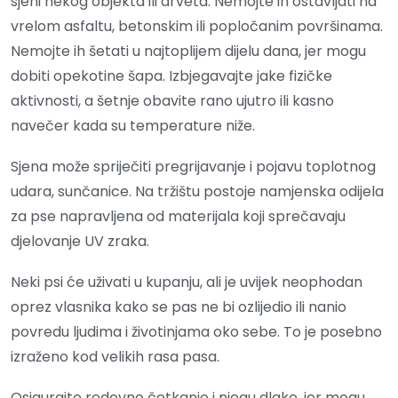
sjeni nekog objekta ili drveta. Nemojte ih ostavljati na
vrelom asfaltu, betonskim ili popločanim površinama.
Nemojte ih šetati u najtoplijem dijelu dana, jer mogu
dobiti opekotine šapa. Izbjegavajte jake fizičke
aktivnosti, a šetnje obavite rano ujutro ili kasno
navečer kada su temperature niže.
Sjena može spriječiti pregrijavanje i pojavu toplotnog
udara, sunčanice. Na tržištu postoje namjenska odijela
za pse napravljena od materijala koji sprečavaju
djelovanje UV zraka.
Neki psi će uživati u kupanju, ali je uvijek neophodan
oprez vlasnika kako se pas ne bi ozlijedio ili nanio
povredu ljudima i životinjama oko sebe. To je posebno
izraženo kod velikih rasa pasa.
Osigurajte redovno četkanje i njegu dlake, jer mogu