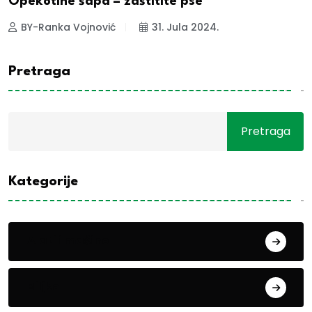
Opekotine šapa – zaštitite pse
BY-Ranka Vojnović
31. Jula 2024.
Pretraga
Pretraga
Kategorije
Alati i mašine
Biljke