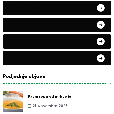
Boravak u prirodi
Eko teme
Evropa
exYu
Posljednje objave
Krem supa od mrkve je
21. Novembra 2025.