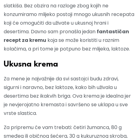
slatkiša. Bez obzira na razloge zbog kojih ne
konzumiramo mlijeko postoji mnogo ukusnih recepata
koji će omogućiti da uživate u ukusnoj hrani i
desertima. Davno sam pronašla jedan
fantastičan
recept za kremu
koja se može koristiti u raznim
kolačima, a pri tome je potpuno bez mlijeka, laktoze.
Ukusna krema
Za mene je najvažnije da svi sastojci budu zdravi,
sigurni i naravno, bez laktoze, kako bih uživala u
desertima bez ikakvih briga. Ova krema je idealna jer
je nevjerojatno kremasta i savršeno se uklapa u sve
vrste slastica.
Za pripremu će vam trebati: četiri žumanca, 80 g
smeđeg ili običnog šećera, 30 g kukuruznog skroba,