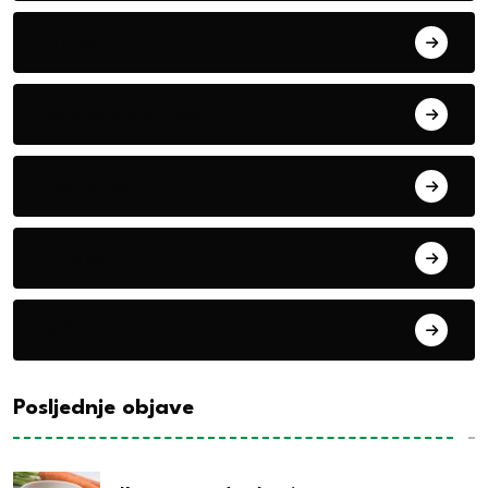
Biljke
Boravak u prirodi
Eko teme
Evropa
exYu
Posljednje objave