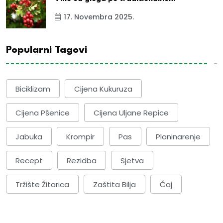
17. Novembra 2025.
Popularni Tagovi
Biciklizam
Cijena Kukuruza
Cijena Pšenice
Cijena Uljane Repice
Jabuka
Krompir
Pas
Planinarenje
Recept
Rezidba
Sjetva
Tržište Žitarica
Zaštita Bilja
Čaj