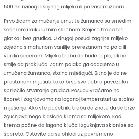
500 ml rižinog ili sojinog mlijeka ili po vašem izboru.
Prvo žicom za mućenje umutite žumanca sa smeđim
šećerom i kukuruznim škrobom. Smjesa treba biti
glatka i bez grudica. U drugoj posudi zagrijte mlijeko
zajedno s mahunom vanilije prerezanom na pola ili
vanilin šećerom. Mlijeko treba da bude toplo, ali ne
smije da proključa. Zatim polako ga dodajemo u
umućena žumanca, stalno miješajući. Bitno je da ne
prestanem miješati kako bi se sve dobro povezalo i
spriječilo stvaranje grudica. Posudu vraćamo na
šporet i zagrijavamo na laganoj temperaturi uz stalno
miješanje. Ako ste početnik, treba da znate da se brže
zgušnjava nego klasična krema sa mlijekom. Kad
krema počne da lagano ključa i zgušnjava skloni se sa
šporeta. Ostavite da se ohladi uz povremeno