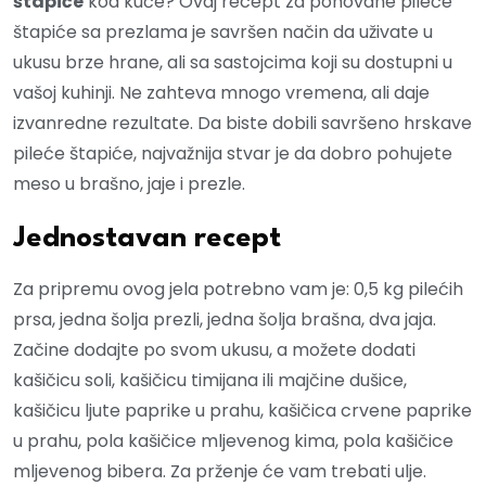
štapiće
kod kuće? Ovaj recept za pohovane pileće
štapiće sa prezlama je savršen način da uživate u
ukusu brze hrane, ali sa sastojcima koji su dostupni u
vašoj kuhinji. Ne zahteva mnogo vremena, ali daje
izvanredne rezultate. Da biste dobili savršeno hrskave
pileće štapiće, najvažnija stvar je da dobro pohujete
meso u brašno, jaje i prezle.
Jednostavan recept
Za pripremu ovog jela potrebno vam je: 0,5 kg pilećih
prsa, jedna šolja prezli, jedna šolja brašna, dva jaja.
Začine dodajte po svom ukusu, a možete dodati
kašičicu soli, kašičicu timijana ili majčine dušice,
kašičicu ljute paprike u prahu, kašičica crvene paprike
u prahu, pola kašičice mljevenog kima, pola kašičice
mljevenog bibera. Za prženje će vam trebati ulje.