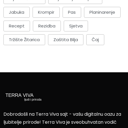
Jabuka
Krompir
Pas
Planinarenje
Recept
Rezidba
Sjetva
Tržište Žitarica
Zaštita Bilja
Čaj
Dobrodošli na Terra Viva sajt - vašu digitalnu oazu za
ljubitelje prirode! Terra Viva je sveobuhvatan vodič