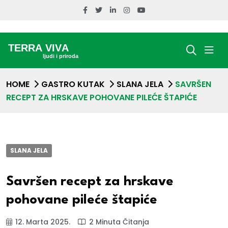
HOME
GASTRO KUTAK
SLANA JELA
SAVRŠEN
RECEPT ZA HRSKAVE POHOVANE PILEĆE ŠTAPIĆE
SLANA JELA
Savršen recept za hrskave
pohovane pileće štapiće
12. Marta 2025.
2 Minuta Čitanja