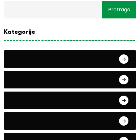
Pretraga
Kategorije
Alati i mašine
Biljke
Boravak u prirodi
Eko teme