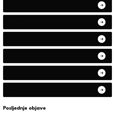
Alati i mašine
Biljke
Boravak u prirodi
Eko teme
Evropa
exYu
Posljednje objave