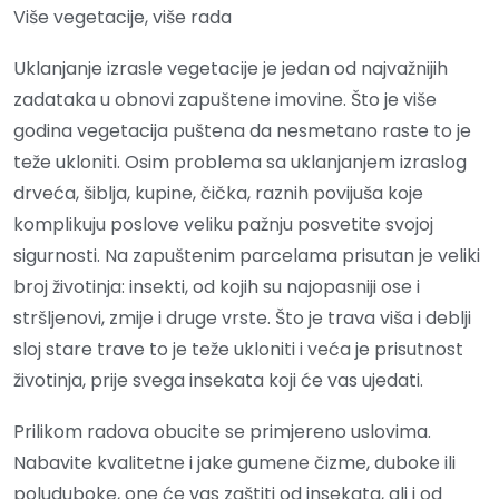
Više vegetacije, više rada
Uklanjanje izrasle vegetacije je jedan od najvažnijih
zadataka u obnovi zapuštene imovine. Što je više
godina vegetacija puštena da nesmetano raste to je
teže ukloniti. Osim problema sa uklanjanjem izraslog
drveća, šiblja, kupine, čička, raznih povijuša koje
komplikuju poslove veliku pažnju posvetite svojoj
sigurnosti. Na zapuštenim parcelama prisutan je veliki
broj životinja: insekti, od kojih su najopasniji ose i
stršljenovi, zmije i druge vrste. Što je trava viša i deblji
sloj stare trave to je teže ukloniti i veća je prisutnost
životinja, prije svega insekata koji će vas ujedati.
Prilikom radova obucite se primjereno uslovima.
Nabavite kvalitetne i jake gumene čizme, duboke ili
poluduboke, one će vas zaštiti od insekata, ali i od