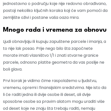
jednostavno o području koje nije redovno obrađivano,
postoji nekoliko ključnih koraka koji će vam pomoći da
zemljište oživi i postane vaša oaza mira.
Mnogo rada i vremena za obnovu
Ljudi obnavljaju ili kupuju zapuštene parcele i imanja, a
to nije lak posao. Prije nego bilo šta započnete
morate imati vlasništvo 1/1 i znati stvarne granice
parcele, odnosno platite geometra da vas poslije ne
boli glava.
Prvi korak je vidimo čime raspolažemo u ljudstvu,
vremenu, opremi i finansijskim sredstvima. Nije isto da
li će raditi jedna ili dvije osobe ili deset, ali dvije
sposobne osobe sa pravim alatom mogu uraditi više
od deset koje ne znaju šta trebaju raditi, nemaju