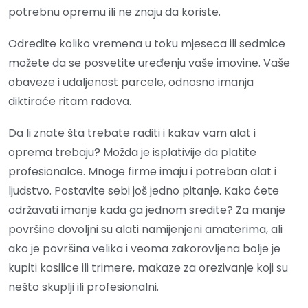
potrebnu opremu ili ne znaju da koriste.
Odredite koliko vremena u toku mjeseca ili sedmice
možete da se posvetite uređenju vaše imovine. Vaše
obaveze i udaljenost parcele, odnosno imanja
diktiraće ritam radova.
Da li znate šta trebate raditi i kakav vam alat i
oprema trebaju? Možda je isplativije da platite
profesionalce. Mnoge firme imaju i potreban alat i
ljudstvo. Postavite sebi još jedno pitanje. Kako ćete
održavati imanje kada ga jednom sredite? Za manje
površine dovoljni su alati namijenjeni amaterima, ali
ako je površina velika i veoma zakorovljena bolje je
kupiti kosilice ili trimere, makaze za orezivanje koji su
nešto skuplji ili profesionalni.