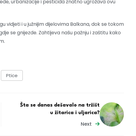
ede, urbanizacije i pesticida znatno ugrožava ovu
u vidjeti i u južnijim dijelovima Balkana, dok se tokom
je se gnijezde. Zahtijeva našu pažnju i zaštitu kako
om.
Ptice
Šta se danas dešavalo na tržišt
u žitarica i uljarica?
Next