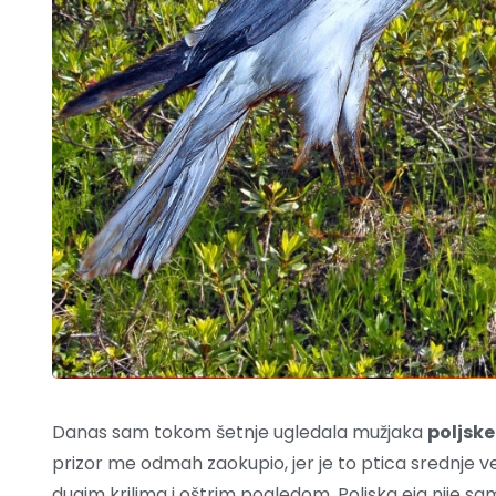
Danas sam tokom šetnje ugledala mužjaka
poljske
prizor me odmah zaokupio, jer je to ptica srednje ve
dugim krilima i oštrim pogledom. Poljska eja nije sa