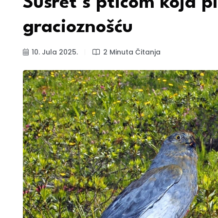
Susret s pticom koja pl
gracioznošću
10. Jula 2025.
2 Minuta Čitanja