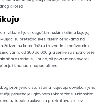
odnog okoliša.
ikuju
om vitkom tijelu i dugačkim, uskim krilima koja joj
. Mužjaci su pretežno sivi s bijelim oznakama na
 pruža izvrsnu kamuflažu u travnatim i močvarnim
ežina varira od 300 do 600 g, a ženke su znatno teže
le sisare (miševe) i ptice, ali povremeno hvata i
raćenje i iznenadni napad plijena.
i zbog promjena u staništima i utjecaja čovjeka, njena
dručju prisutna je uglavnom tokom zime u nizinskim
nalazi idealne uslove za prezimljavanje i lov.