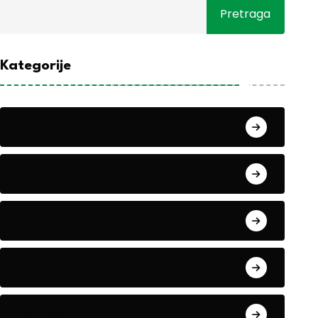
Pretraga
Kategorije
Alati i mašine
Biljke
Boravak u prirodi
Eko teme
Evropa