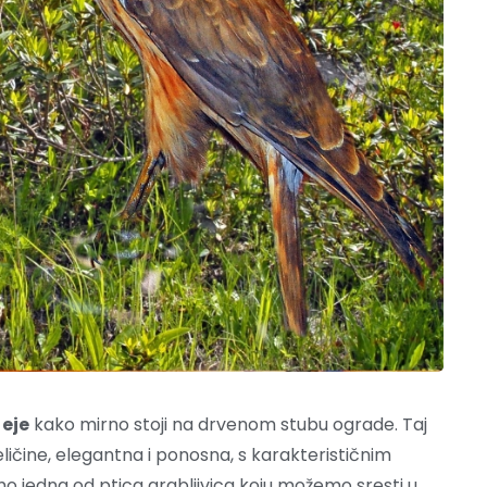
 eje
kako mirno stoji na drvenom stubu ograde. Taj
ličine, elegantna i ponosna, s karakterističnim
mo jedna od ptica grabljivica koju možemo sresti u