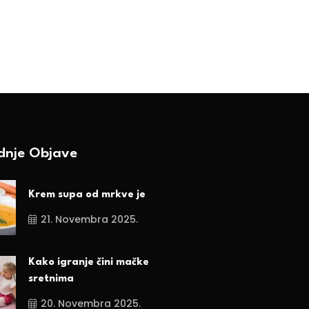
tanište!
BY-Ranka Vojnović
25. Decembra 2024.
ednje Objave
Krem supa od mrkve je
21. Novembra 2025.
Kako igranje čini mačke
sretnima
20. Novembra 2025.