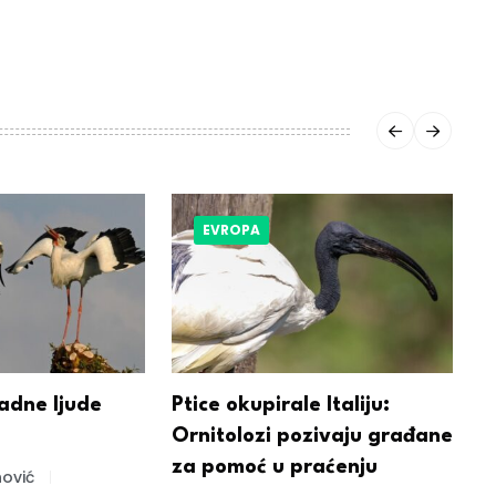
EVROPA
adne ljude
Ptice okupirale Italiju:
K
Ornitolozi pozivaju građane
S
za pomoć u praćenju
n
ović