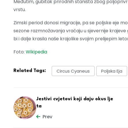
Međutim, gubitak prirodnih staništa zbog poljoprivr
vrstu.
Zimski period donosi migracije, pa se poljske eje mog
sezone razmnožavanja vraćaju u sjevernije krajeve gd
bi i dalje krasila naše krajolike svojim prelijepim let
Foto:
Wikipedia
Circus Cyaneus
Poljska Eja
Related Tags:
Jestivi cvjetovi koji daju okus lje
ta
Prev