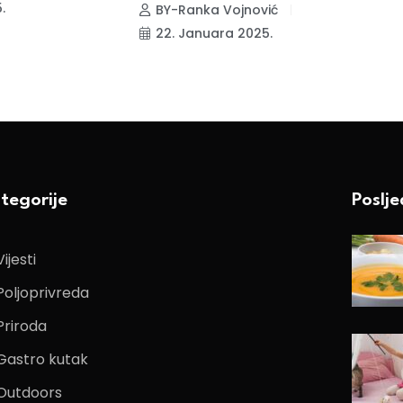
s
.
BY-Ranka Vojnović
22. Januara 2025.
tegorije
Poslj
Vijesti
Poljoprivreda
Priroda
Gastro kutak
Outdoors