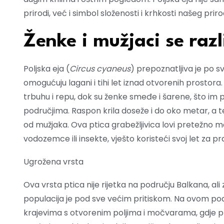
prirodi, već i simbol složenosti i krhkosti našeg prir
Ženke i mužjaci se razl
Poljska eja (
Circus cyaneus
) prepoznatljiva je po sv
omogućuju lagani i tihi let iznad otvorenih prostora
trbuhu i repu, dok su ženke smeđe i šarene, što im
područjima. Raspon krila doseže i do oko metar, a t
od mužjaka. Ova ptica grabežljivica lovi pretežno ma
vodozemce ili insekte, vješto koristeći svoj let za p
Ugrožena vrsta
Ova vrsta ptica nije rijetka na području Balkana, al
populacija je pod sve većim pritiskom. Na ovom po
krajevima s otvorenim poljima i močvarama, gdje pro