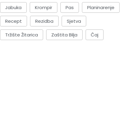
Jabuka
Krompir
Pas
Planinarenje
Recept
Rezidba
Sjetva
Tržište Žitarica
Zaštita Bilja
Čaj