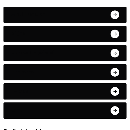
Alati i mašine
Biljke
Boravak u prirodi
Eko teme
Evropa
exYu