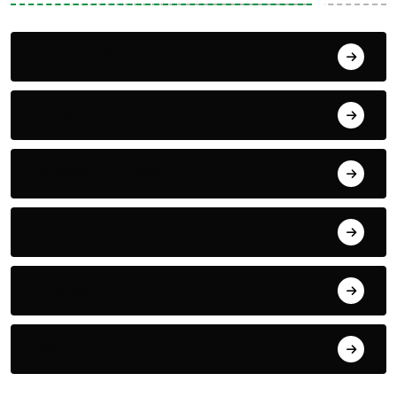
Alati i mašine
Biljke
Boravak u prirodi
Eko teme
Evropa
exYu