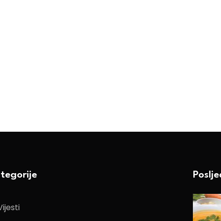
tegorije
Poslj
Vijesti