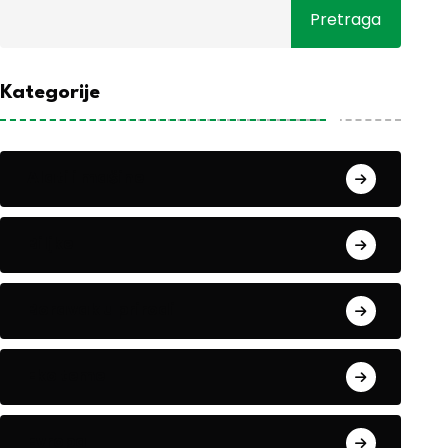
Pretraga
Kategorije
Alati i mašine
Biljke
Boravak u prirodi
Eko teme
Evropa