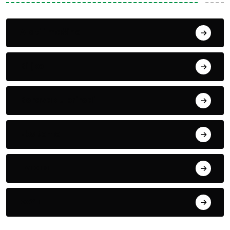
Alati i mašine
Biljke
Boravak u prirodi
Eko teme
Evropa
exYu