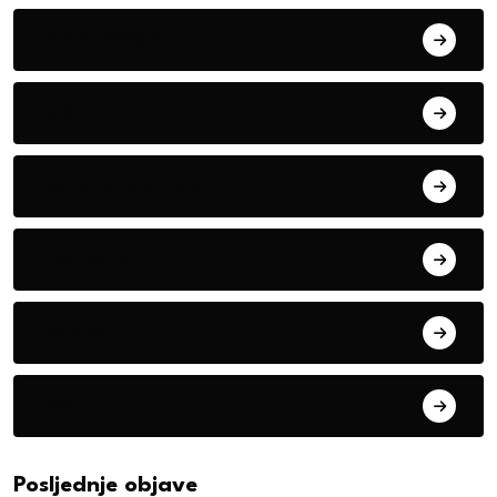
Alati i mašine
Biljke
Boravak u prirodi
Eko teme
Evropa
exYu
Posljednje objave