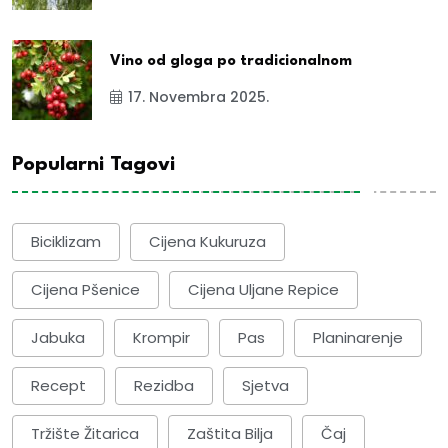
Vino od gloga po tradicionalnom
17. Novembra 2025.
Popularni Tagovi
Biciklizam
Cijena Kukuruza
Cijena Pšenice
Cijena Uljane Repice
Jabuka
Krompir
Pas
Planinarenje
Recept
Rezidba
Sjetva
Tržište Žitarica
Zaštita Bilja
Čaj