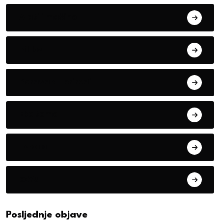
Alati i mašine
Biljke
Boravak u prirodi
Eko teme
Evropa
exYu
Posljednje objave