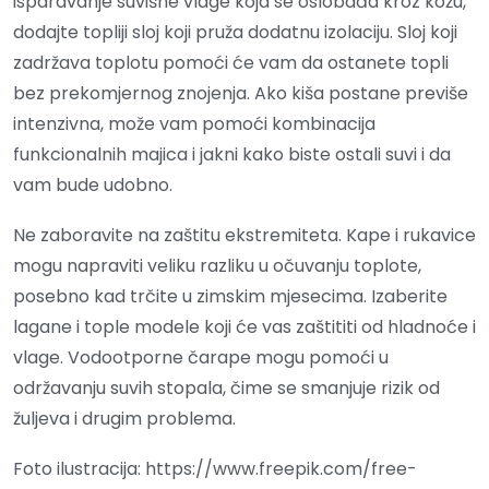
isparavanje suvišne vlage koja se oslobađa kroz kožu,
dodajte topliji sloj koji pruža dodatnu izolaciju. Sloj koji
zadržava toplotu pomoći će vam da ostanete topli
bez prekomjernog znojenja. Ako kiša postane previše
intenzivna, može vam pomoći kombinacija
funkcionalnih majica i jakni kako biste ostali suvi i da
vam bude udobno.
Ne zaboravite na zaštitu ekstremiteta. Kape i rukavice
mogu napraviti veliku razliku u očuvanju toplote,
posebno kad trčite u zimskim mjesecima. Izaberite
lagane i tople modele koji će vas zaštititi od hladnoće i
vlage. Vodootporne čarape mogu pomoći u
održavanju suvih stopala, čime se smanjuje rizik od
žuljeva i drugim problema.
Foto ilustracija: https://www.freepik.com/free-