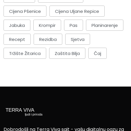
Cijena Pšenice
Cijena Uljane Repice
Jabuka
Krompir
Pas
Planinarenje
Recept
Rezidba
Sjetva
Tržište Žitarica
Zaštita Bilja
Čaj
Dobrodošli na Terra Viva sajt - vašu digitalnu oazu za