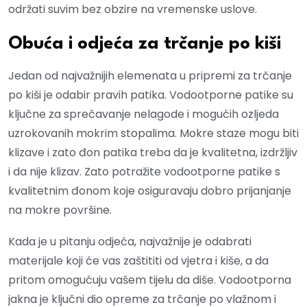
održati suvim bez obzire na vremenske uslove.
Obuća i odjeća za trčanje po kiši
Jedan od najvažnijih elemenata u pripremi za trčanje
po kiši je odabir pravih patika. Vodootporne patike su
ključne za sprečavanje nelagode i mogućih ozljeda
uzrokovanih mokrim stopalima. Mokre staze mogu biti
klizave i zato đon patika treba da je kvalitetna, izdržljiv
i da nije klizav. Zato potražite vodootporne patike s
kvalitetnim đonom koje osiguravaju dobro prijanjanje
na mokre površine.
Kada je u pitanju odjeća, najvažnije je odabrati
materijale koji će vas zaštititi od vjetra i kiše, a da
pritom omogućuju vašem tijelu da diše. Vodootporna
jakna je ključni dio opreme za trčanje po vlažnom i