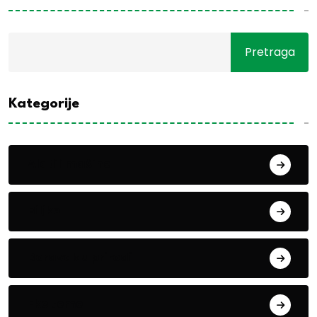
Pretraga
Kategorije
Alati i mašine
Biljke
Boravak u prirodi
Eko teme