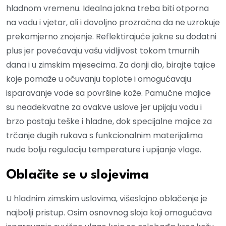
hladnom vremenu. Idealna jakna treba biti otporna
na vodu i vjetar, ali i dovoljno prozračna da ne uzrokuje
prekomjerno znojenje. Reflektirajuće jakne su dodatni
plus jer povećavaju vašu vidljivost tokom tmurnih
dana i u zimskim mjesecima. Za donji dio, birajte tajice
koje pomaže u očuvanju toplote i omogućavaju
isparavanje vode sa površine kože. Pamučne majice
su neadekvatne za ovakve uslove jer upijaju vodu i
brzo postaju teške i hladne, dok specijalne majice za
trčanje dugih rukava s funkcionalnim materijalima
nude bolju regulaciju temperature i upijanje vlage.
Oblačite se u slojevima
U hladnim zimskim uslovima, višeslojno oblačenje je
najbolji pristup. Osim osnovnog sloja koji omogućava