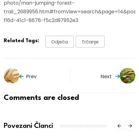
photo/man-jumping-forest-
trail_2689956.htm#fromView=search&page=14&posit
f16d-41c1-8678-f5c2d97952e3
Related Tags:
Odjeća
Trčanje
Prev
Next
Comments are closed
Povezani Članci