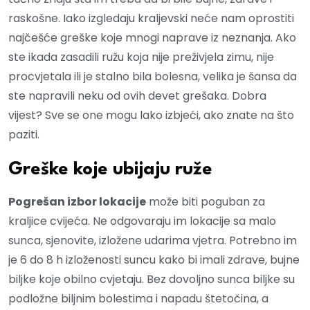
raskošne. Iako izgledaju kraljevski neće nam oprostiti
najčešće greške koje mnogi naprave iz neznanja. Ako
ste ikada zasadili ružu koja nije preživjela zimu, nije
procvjetala ili je stalno bila bolesna, velika je šansa da
ste napravili neku od ovih devet grešaka. Dobra
vijest? Sve se one mogu lako izbjeći, ako znate na što
paziti.
Greške koje ubijaju ruže
Pogrešan izbor lokacije
može biti poguban za
kraljice cvijeća. Ne odgovaraju im lokacije sa malo
sunca, sjenovite, izložene udarima vjetra. Potrebno im
je 6 do 8 h izloženosti suncu kako bi imali zdrave, bujne
biljke koje obilno cvjetaju. Bez dovoljno sunca biljke su
podložne biljnim bolestima i napadu štetočina, a