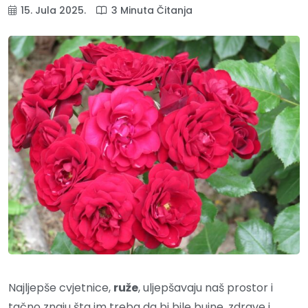
15. Jula 2025.
3 Minuta Čitanja
Najljepše cvjetnice,
ruže
, uljepšavaju naš prostor i
tačno znaju šta im treba da bi bile bujne, zdrave i