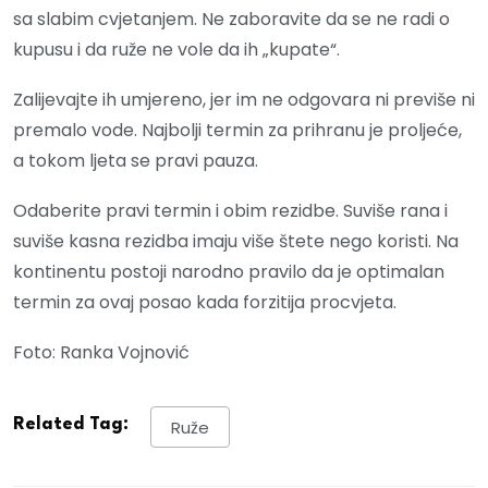
sa slabim cvjetanjem. Ne zaboravite da se ne radi o
kupusu i da ruže ne vole da ih „kupate“.
Zalijevajte ih umjereno, jer im ne odgovara ni previše ni
premalo vode. Najbolji termin za prihranu je proljeće,
a tokom ljeta se pravi pauza.
Odaberite pravi termin i obim rezidbe. Suviše rana i
suviše kasna rezidba imaju više štete nego koristi. Na
kontinentu postoji narodno pravilo da je optimalan
termin za ovaj posao kada forzitija procvjeta.
Foto: Ranka Vojnović
Related Tag:
Ruže