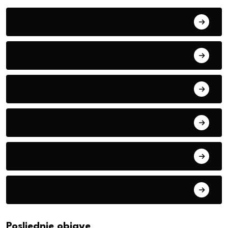
Alati i mašine
Biljke
Boravak u prirodi
Eko teme
Evropa
exYu
Posljednje objave