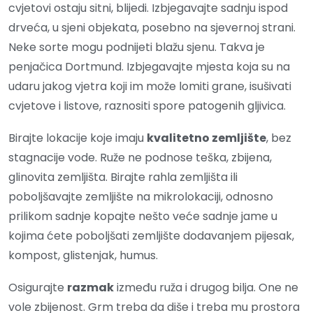
cvjetovi ostaju sitni, blijedi. Izbjegavajte sadnju ispod
drveća, u sjeni objekata, posebno na sjevernoj strani.
Neke sorte mogu podnijeti blažu sjenu. Takva je
penjačica Dortmund. Izbjegavajte mjesta koja su na
udaru jakog vjetra koji im može lomiti grane, isušivati
cvjetove i listove, raznositi spore patogenih gljivica.
Birajte lokacije koje imaju
kvalitetno zemljište
, bez
stagnacije vode. Ruže ne podnose teška, zbijena,
glinovita zemljišta. Birajte rahla zemljišta ili
poboljšavajte zemljište na mikrolokaciji, odnosno
prilikom sadnje kopajte nešto veće sadnje jame u
kojima ćete poboljšati zemljište dodavanjem pijesak,
kompost, glistenjak, humus.
Osigurajte
razmak
između ruža i drugog bilja. One ne
vole zbijenost. Grm treba da diše i treba mu prostora