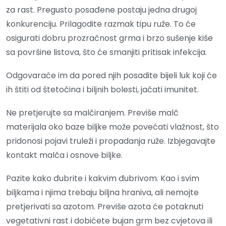
za rast. Pregusto posađene postaju jedna drugoj
konkurenciju. Prilagodite razmak tipu ruže. To će
osigurati dobru prozračnost grma i brzo sušenje kiše
sa površine listova, što će smanjiti pritisak infekcija.
Odgovaraće im da pored njih posadite bijeli luk koji će
ih štiti od štetočina i biljnih bolesti, jačati imunitet.
Ne pretjerujte sa malčiranjem. Previše malč
materijala oko baze biljke može povećati vlažnost, što
pridonosi pojavi truleži i propadanja ruže. Izbjegavajte
kontakt malča i osnove biljke.
Pazite kako đubrite i kakvim đubrivom. Kao i svim
biljkama i njima trebaju biljna hraniva, ali nemojte
pretjerivati sa azotom. Previše azota će potaknuti
vegetativni rast i dobićete bujan grm bez cvjetova ili