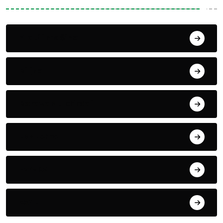
Alati i mašine
Biljke
Boravak u prirodi
Eko teme
Evropa
exYu