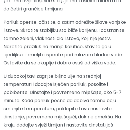
(obično dvije kašičice soli), jedna kašičica bibera i tri
do četiri grančice timijana.
Poriluk operite, očistite, a zatim odrežite žilave vanjske
listove. Skratite stabljiku što bliže korijenu, i odstranite
tamno zeleni, vlaknasti dio listova, koji nije jestiv.
Narežite praziluk na manje kolutiće, stavite ga u
cjediljku i temeljito isperite pod mlazom hladne vode.
Ostavite da se okaplje i dobro osuši od viška vode.
U dubokoj tavi zagrijte biljno ulje na srednjoj
temperaturi i dodajte isječen poriluk, posolite i
pobiberite. Dinstajte i povremeno miješajte, oko 5-7
minuta. Kada poriluk počne da dobiva tamnu boju
smanjite temperaturu, poklopite tavu nastavite
dinstanje, povremeno miješajući, dok ne omekša. Na
kraju, dodajte svježi timijan i nastavite dinstati još