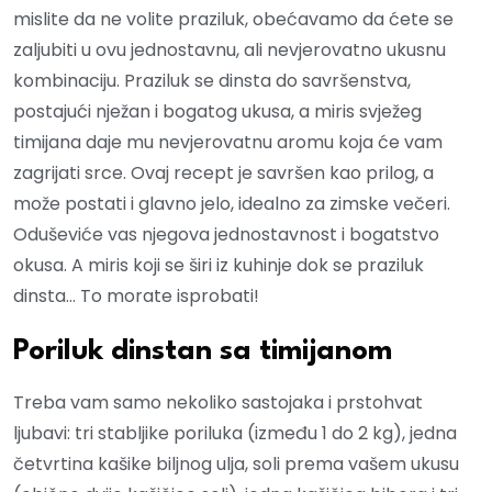
mislite da ne volite praziluk, obećavamo da ćete se
zaljubiti u ovu jednostavnu, ali nevjerovatno ukusnu
kombinaciju. Praziluk se dinsta do savršenstva,
postajući nježan i bogatog ukusa, a miris svježeg
timijana daje mu nevjerovatnu aromu koja će vam
zagrijati srce. Ovaj recept je savršen kao prilog, a
može postati i glavno jelo, idealno za zimske večeri.
Oduševiće vas njegova jednostavnost i bogatstvo
okusa. A miris koji se širi iz kuhinje dok se praziluk
dinsta… To morate isprobati!
Poriluk dinstan sa timijanom
Treba vam samo nekoliko sastojaka i prstohvat
ljubavi: tri stabljike poriluka (između 1 do 2 kg), jedna
četvrtina kašike biljnog ulja, soli prema vašem ukusu