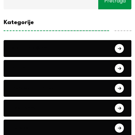
Pretraga
Kategorije
Alati i mašine
Biljke
Boravak u prirodi
Eko teme
Evropa