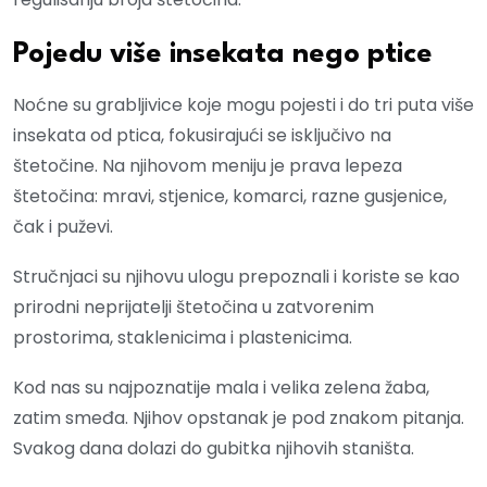
Pojedu više insekata nego ptice
Noćne su grabljivice koje mogu pojesti i do tri puta više
insekata od ptica, fokusirajući se isključivo na
štetočine. Na njihovom meniju je prava lepeza
štetočina: mravi, stjenice, komarci, razne gusjenice,
čak i puževi.
Stručnjaci su njihovu ulogu prepoznali i koriste se kao
prirodni neprijatelji štetočina u zatvorenim
prostorima, staklenicima i plastenicima.
Kod nas su najpoznatije mala i velika zelena žaba,
zatim smeđa. Njihov opstanak je pod znakom pitanja.
Svakog dana dolazi do gubitka njihovih staništa.