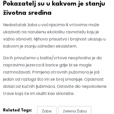
Pokazatelj su u kakvom je stanju
životna sredina
Nedostatak žaba u voćnjacima ili vrtovima može
ukazivati na narušenu ekološku ravnotežu koju je
važno obnoviti. Njihovo prisustvo i brojnost ukazuju u
kakvom je stanju određen ekosistem.
Da ih privučemo u bašte/vrtove neophodno je da
napravimo jezerca ili barice gdje bi se mogle
razmnožavati. Primjena otrovnih pužomora je još
jedan od razloga što im se broj smanjuje. Opasnost
dolazi od kućnih ljubimaca. Ostavite dio nepokošene
trave koja će im služiti kao sklonište.
Related Tags:
Žabe
Zelena Žaba