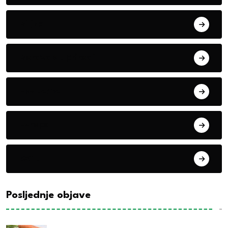
Biljke
Boravak u prirodi
Eko teme
Evropa
exYu
Posljednje objave