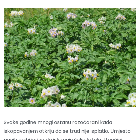
Svake godine mnogi ostanu razočarani kada
iskopavanjem otkriju da se trud nije isplatio. Umjesto
punih gajbi jedva da iskopaju šaku krtola. U većini