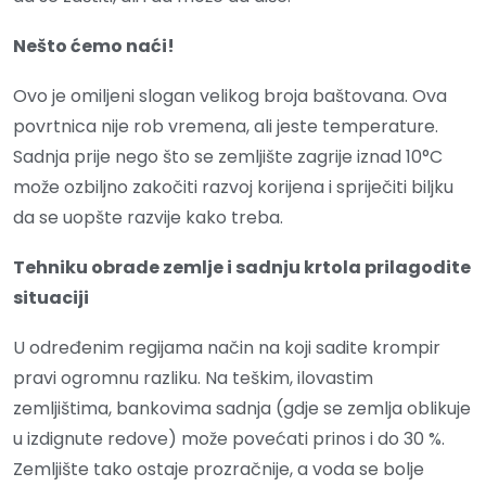
Nešto ćemo naći!
Ovo je omiljeni slogan velikog broja baštovana. Ova
povrtnica nije rob vremena, ali jeste temperature.
Sadnja prije nego što se zemljište zagrije iznad 10°C
može ozbiljno zakočiti razvoj korijena i spriječiti biljku
da se uopšte razvije kako treba.
Tehniku obrade zemlje i sadnju krtola prilagodite
situaciji
U određenim regijama način na koji sadite krompir
pravi ogromnu razliku. Na teškim, ilovastim
zemljištima, bankovima sadnja (gdje se zemlja oblikuje
u izdignute redove) može povećati prinos i do 30 %.
Zemljište tako ostaje prozračnije, a voda se bolje