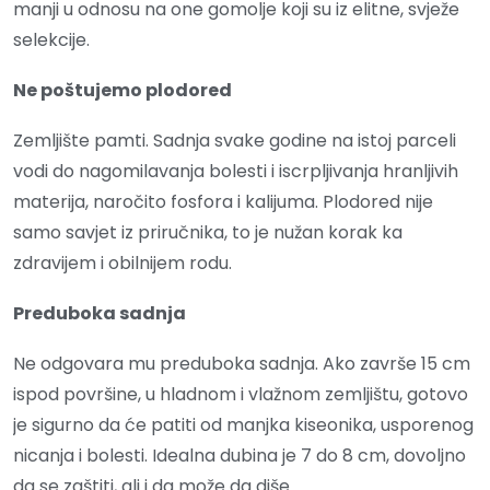
manji u odnosu na one gomolje koji su iz elitne, svježe
selekcije.
Ne poštujemo plodored
Zemljište pamti. Sadnja svake godine na istoj parceli
vodi do nagomilavanja bolesti i iscrpljivanja hranljivih
materija, naročito fosfora i kalijuma. Plodored nije
samo savjet iz priručnika, to je nužan korak ka
zdravijem i obilnijem rodu.
Preduboka sadnja
Ne odgovara mu preduboka sadnja. Ako završe 15 cm
ispod površine, u hladnom i vlažnom zemljištu, gotovo
je sigurno da će patiti od manjka kiseonika, usporenog
nicanja i bolesti. Idealna dubina je 7 do 8 cm, dovoljno
da se zaštiti, ali i da može da diše.