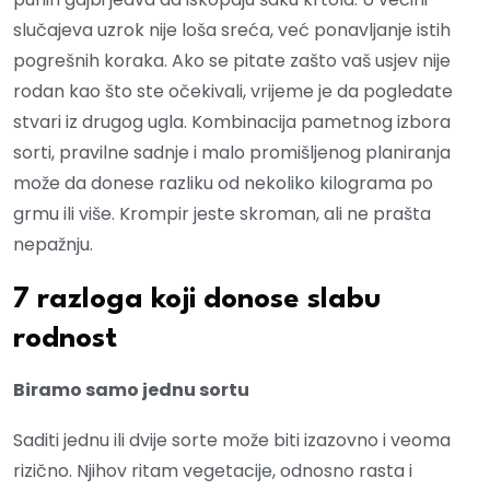
slučajeva uzrok nije loša sreća, već ponavljanje istih
pogrešnih koraka. Ako se pitate zašto vaš usjev nije
rodan kao što ste očekivali, vrijeme je da pogledate
stvari iz drugog ugla. Kombinacija pametnog izbora
sorti, pravilne sadnje i malo promišljenog planiranja
može da donese razliku od nekoliko kilograma po
grmu ili više. Krompir jeste skroman, ali ne prašta
nepažnju.
7 razloga koji donose slabu
rodnost
Biramo samo jednu sortu
Saditi jednu ili dvije sorte može biti izazovno i veoma
rizično. Njihov ritam vegetacije, odnosno rasta i