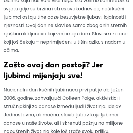
bićima koja nas vole više nego što volimo sami sebe. U
svijetu gdje su brzina i stres svakodnevica, naši kućni
ljubimci ostaju tihe oaze bezuvjetne ljubavi, lojalnosti i
nježnosti. Ovaj dan ne slavi se samo zbog onih sretnih
njuškica ili kljunova koji već imaju dom. Slavi se i za one
koji još čekaju – neprimijećeni, u tišini azila, s nadom u
očima.
Zašto ovaj dan postoji? Jer
ljubimci mijenjaju sve!
Nacionalni dan kućnih ljubimaca prvi put je obilježen
2006. godine, zahvaljujući Colleen Paige, aktivistici i
stručnjakinji za odnose između ljudi i životinja. Ideja?
Jednostavna, ali moćna: slaviti ljubav koju ljubimci
donose u naše živote, ali i skrenuti pažnju na milijone
napuštenih životinja koje još traže svoju priliku.