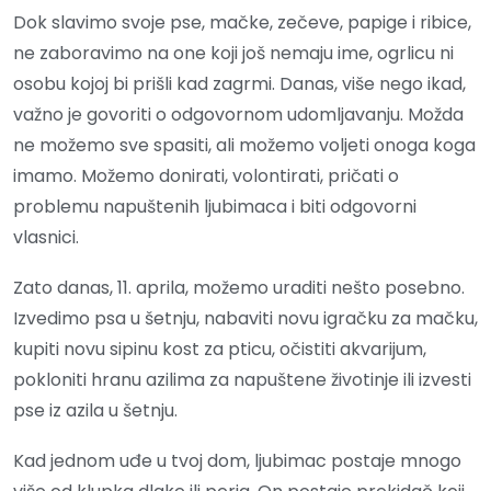
Dok slavimo svoje pse, mačke, zečeve, papige i ribice,
ne zaboravimo na one koji još nemaju ime, ogrlicu ni
osobu kojoj bi prišli kad zagrmi. Danas, više nego ikad,
važno je govoriti o odgovornom udomljavanju. Možda
ne možemo sve spasiti, ali možemo voljeti onoga koga
imamo. Možemo donirati, volontirati, pričati o
problemu napuštenih ljubimaca i biti odgovorni
vlasnici.
Zato danas, 11. aprila, možemo uraditi nešto posebno.
Izvedimo psa u šetnju, nabaviti novu igračku za mačku,
kupiti novu sipinu kost za pticu, očistiti akvarijum,
pokloniti hranu azilima za napuštene životinje ili izvesti
pse iz azila u šetnju.
Kad jednom uđe u tvoj dom, ljubimac postaje mnogo