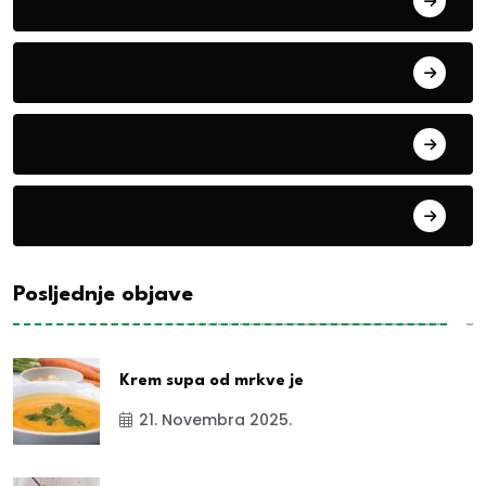
Eko teme
Evropa
exYu
Posljednje objave
Krem supa od mrkve je
21. Novembra 2025.