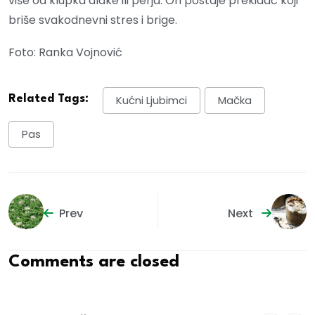
više od klupka dlake ili perja. On postaje prekidač koji
briše svakodnevni stres i brige.
Foto: Ranka Vojnović
Related Tags:
Kućni Ljubimci
Mačka
Pas
Prev
Next
Comments are closed