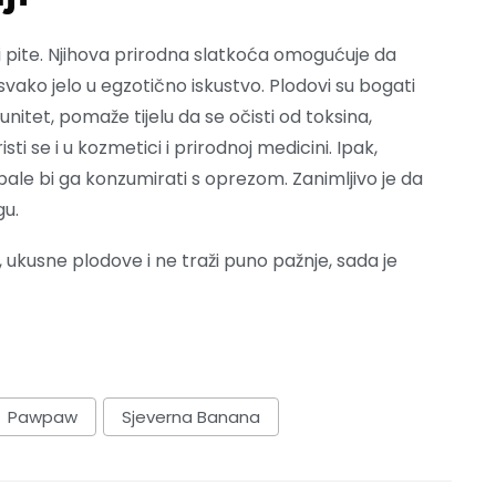
 i pite. Njihova prirodna slatkoća omogućuje da
vako jelo u egzotično iskustvo. Plodovi su bogati
nitet, pomaže tijelu da se očisti od toksina,
i se i u kozmetici i prirodnoj medicini. Ipak,
bale bi ga konzumirati s oprezom. Zanimljivo je da
gu.
, ukusne plodove i ne traži puno pažnje, sada je
Pawpaw
Sjeverna Banana