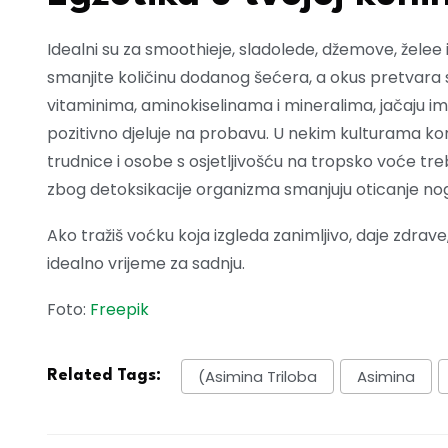
Idealni su za smoothieje, sladolede, džemove, želee
smanjite količinu dodanog šećera, a okus pretvara s
vitaminima, aminokiselinama i mineralima, jačaju imu
pozitivno djeluje na probavu. U nekim kulturama korist
trudnice i osobe s osjetljivošću na tropsko voće tre
zbog detoksikacije organizma smanjuju oticanje no
Ako tražiš voćku koja izgleda zanimljivo, daje zdrave
idealno vrijeme za sadnju.
Foto:
Freepik
(Asimina Triloba
Asimina
Related Tags: