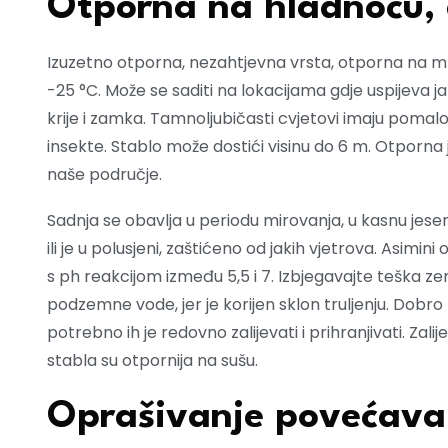
Otporna na hladnoću, 
Izuzetno otporna, nezahtjevna vrsta, otporna na m
-25 °C. Može se saditi na lokacijama gdje uspijeva jab
krije i zamka. Tamnoljubičasti cvjetovi imaju pomalo
insekte. Stablo može dostići visinu do 6 m. Otporna je
naše područje.
Sadnja se obavlja u periodu mirovanja, u kasnu jese
ili je u polusjeni, zaštićeno od jakih vjetrova. Asim
s ph reakcijom između 5,5 i 7. Izbjegavajte teška zem
podzemne vode, jer je korijen sklon truljenju. Dobro 
potrebno ih je redovno zalijevati i prihranjivati. Zali
stabla su otpornija na sušu.
Oprašivanje povećava