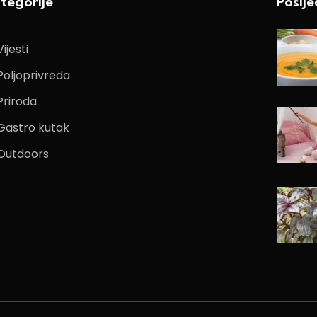
tegorije
Poslj
Vijesti
Poljoprivreda
Priroda
Gastro kutak
Outdoors