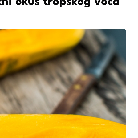
čni okus tropskog voća