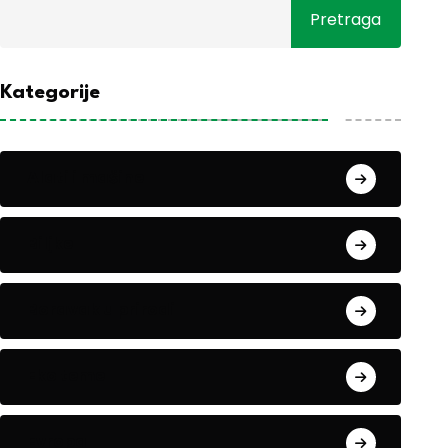
Pretraga
Kategorije
Alati i mašine
Biljke
Boravak u prirodi
Eko teme
Evropa