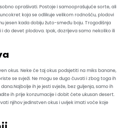
usobno oprašivati. Postoje i samooprašujuće sorte, ali
Suncokret koja se odlikuje velikom rodnošću, plodovi
i ranu jesen kada dobiju žuto-smeđu boju. Trogodišnja
 i do devet plodova. Ipak, dozrijeva samo nekoliko ili
va
en okus. Neke će taj okus podsjetiti na miks banane,
oriste se svježi. Ne mogu se dugo čuvati i zbog toga ih
dana.Najbolje ih je jesti svježe, bez guljenja, samo ih
ite ih prije konzumacije i dobit ćete ukusan desert.
ati njihov jedinstven okus i uvijek imati voće koje
ji