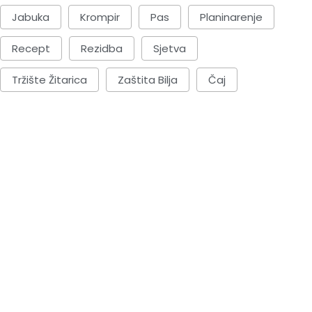
Jabuka
Krompir
Pas
Planinarenje
Recept
Rezidba
Sjetva
Tržište Žitarica
Zaštita Bilja
Čaj