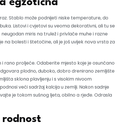
a egzotična
raz. Stablo može podnijeti niske temperature, do
uka. Listovi i cvjetovi su veoma dekorativni, ali tu se
 neugodan miris na trulež i privlače muhe i razne
 na bolesti i štetočine, ali je još uvijek nova vrsta za
n i rano proljeće. Odaberite mjesto koje je osunčano
ini odgovara plodno, duboko, dobro drenirano zemljište
ljišta sklona plavljenju i s visokim nivoom
podnosi veći sadržaj kalcija u zemlji. Nakon sadnje
jevajte je tokom sušnog ljeta, obilno a rjeđe. Odrasla
 rodnost