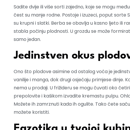
Sadite dvije ili više sorti zajedno, koje se mogu međ
čest su manje rodne. Postoje i izuzeci, poput sorte 
su krupni i slatki. Berba se obavlja u kasno ljeto il
stabla počinju plodnosti. U grozdu se može formirati
samo jedan.
Jedinstven okus plodo
Ono što plodove asimine od ostalog voća je jedinstv
vanilije i manga, dok drugi osjećaju primjese dinje. K
nema u prodaji. U frižideru se mogu čuvati oko četiri 
prepolovite i kašikom izvadite kremastu pulpu. Ohlad
Možete ih zamrznuti kada ih ogulite. Tako ćete sačuv
možete koristiti.
Egzotika u tvojoj kuhin