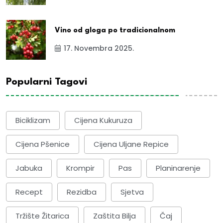
Vino od gloga po tradicionalnom
17. Novembra 2025.
Popularni Tagovi
Biciklizam
Cijena Kukuruza
Cijena Pšenice
Cijena Uljane Repice
Jabuka
Krompir
Pas
Planinarenje
Recept
Rezidba
Sjetva
Tržište Žitarica
Zaštita Bilja
Čaj