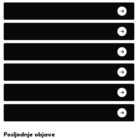
Alati i mašine
Biljke
Boravak u prirodi
Eko teme
Evropa
exYu
Posljednje objave