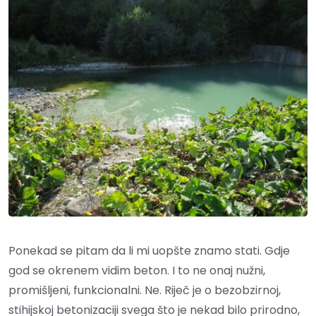
Ponekad se pitam da li mi uopšte znamo stati. Gdje
god se okrenem vidim beton. I to ne onaj nužni,
promišljeni, funkcionalni. Ne. Riječ je o bezobzirnoj,
stihijskoj betonizaciji svega što je nekad bilo prirodno,