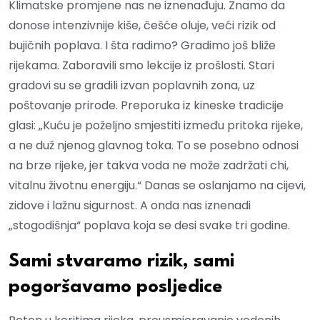
Klimatske promjene nas ne iznenađuju. Znamo da
donose intenzivnije kiše, češće oluje, veći rizik od
bujičnih poplava. I šta radimo? Gradimo još bliže
rijekama. Zaboravili smo lekcije iz prošlosti. Stari
gradovi su se gradili izvan poplavnih zona, uz
poštovanje prirode. Preporuka iz kineske tradicije
glasi: „Kuću je poželjno smjestiti između pritoka rijeke,
a ne duž njenog glavnog toka. To se posebno odnosi
na brze rijeke, jer takva voda ne može zadržati chi,
vitalnu životnu energiju.“ Danas se oslanjamo na cijevi,
zidove i lažnu sigurnost. A onda nas iznenadi
„stogodišnja“ poplava koja se desi svake tri godine.
Sami stvaramo rizik, sami
pogoršavamo posljedice