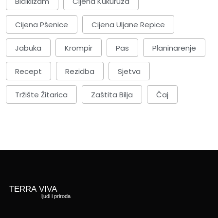
Biciklizam
Cijena Kukuruza
Cijena Pšenice
Cijena Uljane Repice
Jabuka
Krompir
Pas
Planinarenje
Recept
Rezidba
Sjetva
Tržište Žitarica
Zaštita Bilja
Čaj