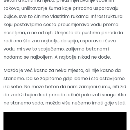
Beton u koritima rijeka, preusmjeravanje vodenih
tokova, uništavanje šuma koje prirodno usporavaju
bujice, sve to činimo vlastitim rukama. Infrastruktura
koju postavljamo često preusmjerava vodu prema
naseljima, a ne od njih. Umjesto da pustimo prirodi da
radi ono što zna najbolje, da upija, usporava i čuva
vodu, mi sve to sasiječemo, zalijemo betonom i
nadamo se najboljem. A najbolje nikad ne dođe.
Možda je već kasno za neka mjesta, ali nije kasno da
stanemo. Da se zapitamo gdje idemo i šta ostavljamo
iza sebe. Ne može beton da nam zamijeni šumu, niti zid
da zadrži bujicu kad priroda odluči pokazati snagu. Ako
ne stanemo sada, možda više nećemo imati gdje stati.