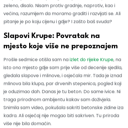
zeleno, disalo. Nisam protiv gradnje, naprotiv, kao i
većina, razumijem da moramo graditi i razvijati se. Ali
pitanje je po koju cijenu i gdje? I zašto baš svuda?
Slapovi Krupe: Povratak na
mjesto koje više ne prepoznajem
Prošle sedmice otišla sam na
izlet do rijeke Krupe
, na
isto ono mjesto gdje sam prije više od decenije sjedila,
gledala slapove i mlinove, i osjećala mir. Tada je iznad
mlinova bila klupa, par drvenih stepenica, pogled koji
je oduzimao dah. Danas je tu beton. Do same ivice. Ni
traga prirodnom ambijentu kakav sam doživjela.
Snimila sam video, pokušala sakriti betonske zidine iza
kadra. Ali osjećaj nije mogao biti sakriven. Tu priroda
više nije bila domaćin.