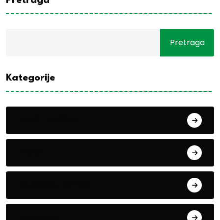
Pretraga
Pretraga
Kategorije
Alati i mašine
Biljke
Boravak u prirodi
Eko teme