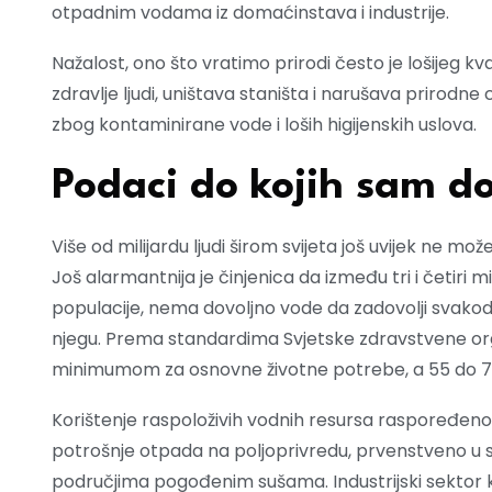
otpadnim vodama iz domaćinstava i industrije.
Nažalost, ono što vratimo prirodi često je lošijeg k
zdravlje ljudi, uništava staništa i narušava prirodne 
zbog kontaminirane vode i loših higijenskih uslova.
Podaci do kojih sam do
Više od milijardu ljudi širom svijeta još uvijek ne mož
Još alarmantnija je činjenica da između tri i četiri m
populacije, nema dovoljno vode da zadovolji svakodne
njegu. Prema standardima Svjetske zdravstvene org
minimumom za osnovne životne potrebe, a 55 do 70 %
Korištenje raspoloživih vodnih resursa raspoređen
potrošnje otpada na poljoprivredu, prvenstveno u s
područjima pogođenim sušama. Industrijski sektor k