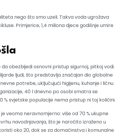
valiteta nego što smo uzeli. Takva voda ugrožava
cikluse. Primjerice, 1,4 miliona djece godišnje umire
šla
e da obezbijedi osnovni pristup sigurnoj, pitkoj vodi.
ilijarde ljudi, što predstavlja značajan dio globalne
vne potrebe, uključujući higijenu, kuhanje i ličnu
anizacije, 40 l dnevno po osobi smatra se
 svjetske populacije nema pristup ni toj količini.
o je veoma neravnomjerno: više od 70 % ukupne
vrhu navodnjavanja, što je naročito izraženo u
oristi oko 20, dok se za domaćinstva i komunalne