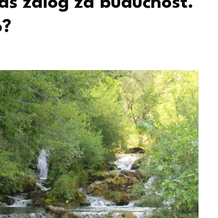
naš zalog za budućnost.
o?