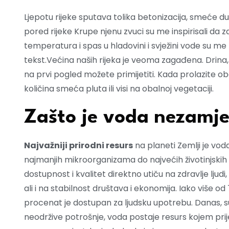
Ljepotu rijeke sputava tolika betonizacija, smeće duž
pored rijeke Krupe njenu zvuci su me inspirisali da
temperatura i spas u hladovini i svježini vode su me
tekst.Većina naših rijeka je veoma zagađena. Drina
na prvi pogled možete primijetiti. Kada prolazite o
količina smeća pluta ili visi na obalnoj vegetaciji.
Zašto je voda nezamjen
Najvažniji prirodni resurs
na planeti Zemlji je vod
najmanjih mikroorganizama do najvećih životinjskih vr
dostupnost i kvalitet direktno utiču na zdravlje ljud
ali i na stabilnost društava i ekonomija. Iako više o
procenat je dostupan za ljudsku upotrebu. Danas, s
neodržive potrošnje, voda postaje resurs kojem prije