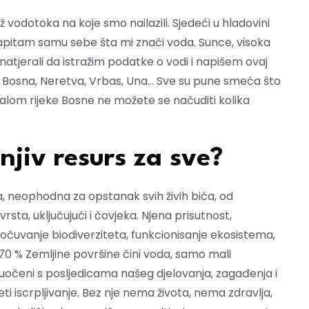
 vodotoka na koje smo nailazili. Sjedeći u hladovini
 zapitam samu sebe šta mi znači voda. Sunce, visoka
 natjerali da istražim podatke o vodi i napišem ovaj
, Bosna, Neretva, Vrbas, Una… Sve su pune smeća što
balom rijeke Bosne ne možete se načuditi kolika
jiv resurs za sve?
a, neophodna za opstanak svih živih bića, od
sta, uključujući i čovjeka. Njena prisutnost,
i, očuvanje biodiverziteta, funkcionisanje ekosistema,
d 70 % Zemljine površine čini voda, samo mali
uočeni s posljedicama našeg djelovanja, zagađenja i
ti iscrpljivanje. Bez nje nema života, nema zdravlja,