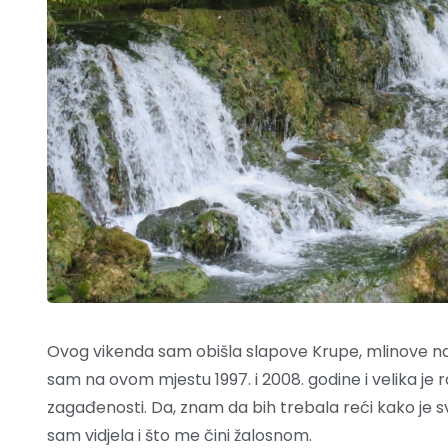
Ovog vikenda sam obišla slapove Krupe, mlinove na ov
sam na ovom mjestu 1997. i 2008. godine i velika je raz
zagađenosti. Da, znam da bih trebala reći kako je s
sam vidjela i što me čini žalosnom.