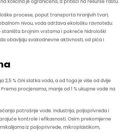
 količina je ograničena, a pritisci na resurse rastu.
iološke procese, poput transporta hranjivih tvari,
globalnom nivou, voda održava ekološku ravnotežu:
e staništa brojnim vrstama i pokreće hidrološki
a obavljaju svakodnevne aktivnosti, od pića i
ma
 2,5 % čini slatka voda, a od toga je više od dvije
a. Prema procjenama, manje od 1 % ukupne vode na
anja potrošnje vode. Industrija, poljoprivreda i
arajuće kontrole i efikasnosti. Osim prekomjerne
mikalijama iz poljoprivrede, mikroplastikom,