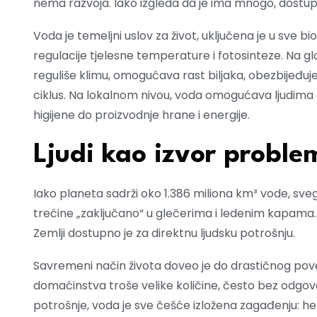
nema razvoja. Iako izgleda da je ima mnogo, dostupna
Voda je temeljni uslov za život, uključena je u sve b
regulacije tjelesne temperature i fotosinteze. Na 
reguliše klimu, omogućava rast biljaka, obezbijeđuj
ciklus. Na lokalnom nivou, voda omogućava ljudima d
higijene do proizvodnje hrane i energije.
Ljudi kao izvor proble
Iako planeta sadrži oko 1.386 miliona km³ vode, svega
trećine „zaključano“ u glečerima i ledenim kapam
Zemlji dostupno je za direktnu ljudsku potrošnju.
Savremeni način života doveo je do drastičnog poveć
domaćinstva troše velike količine, često bez odgov
potrošnje, voda je sve češće izložena zagađenju: he