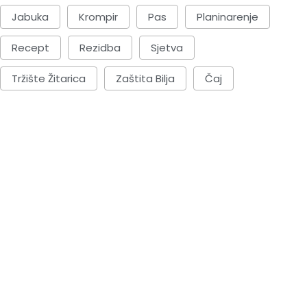
Jabuka
Krompir
Pas
Planinarenje
Recept
Rezidba
Sjetva
Tržište Žitarica
Zaštita Bilja
Čaj