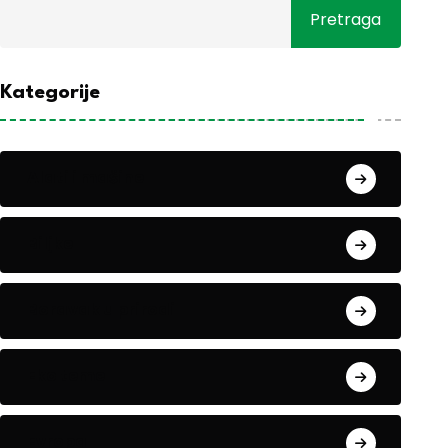
Pretraga
Kategorije
Alati i mašine
Biljke
Boravak u prirodi
Eko teme
Evropa