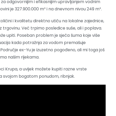
za odgovornijim i efikasnijim upravljanjem vodnim
ovini je 327.900.000 m³ i na dnevnom nivou 249 m³.
oličini i kvalitetu direktno utiču na lokalne zajednice,
oz trgovinu. Već trpimo posledice suše, ali i poplava.
e upiti. Poseban problem je sječa šuma koje više
situacija kada potražnja za vodom premašuje
 Područje ex-Yu je izuzetno pogođeno, ali mi toga još
ema našim rijekama.
ci Krupa, a uvijek možete kupiti razne vrste
sa svojom bogatom ponudom, ribnjak.