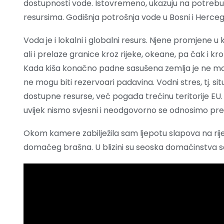
dostupnosti vode. Istovremeno, ukazuju na potrebu 
resursima. Godišnja potrošnja vode u Bosni i Herceg
Voda je i lokalni i globalni resurs. Njene promjene u k
ali i prelaze granice kroz rijeke, okeane, pa čak i kr
Kada kiša konačno padne sasušena zemlja je ne mož
ne mogu biti rezervoari padavina. Vodni stres, tj. 
dostupne resurse, već pogađa trećinu teritorije EU.
uvijek nismo svjesni i neodgovorno se odnosimo pr
Okom kamere zabilježila sam ljepotu slapova na rije
domaćeg brašna. U blizini su seoska domaćinstva 