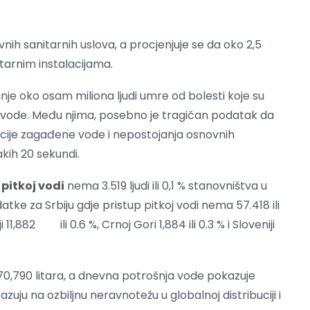
vnih sanitarnih uslova, a procjenjuje se da oko 2,5
itarnim instalacijama.
šnje oko osam miliona ljudi umre od bolesti koje su
vode. Među njima, posebno je tragičan podatak da
macije zagađene vode i nepostojanja osnovnih
akih 20 sekundi.
 pitkoj vodi
nema 3.519 ljudi ili 0,1 % stanovništva u
atke za Srbiju gdje pristup pitkoj vodi nema 57.418 ili
 11,882 ili 0.6 %, Crnoj Gori 1,884 ili 0.3 % i Sloveniji
70,790 litara, a dnevna potrošnja vode pokazuje
zuju na ozbiljnu neravnotežu u globalnoj distribuciji i