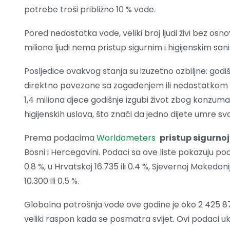
potrebe troši približno 10 % vode.
Pored nedostatka vode, veliki broj ljudi živi bez osno
miliona ljudi nema pristup sigurnim i higijenskim san
Posljedice ovakvog stanja su izuzetno ozbiljne: godi
direktno povezane sa zagađenjem ili nedostatkom 
1,4 miliona djece godišnje izgubi život zbog konzu
higijenskih uslova, što znači da jedno dijete umre sv
Prema podacima
Worldometers
pristup sigurnoj
Bosni i Hercegovini. Podaci sa ove liste pokazuju pod
0.8 %, u Hrvatskoj 16.735 ili 0.4 %, Sjevernoj Makedoniji
10.300 ili 0.5 %.
Globalna potrošnja vode ove godine je oko 2 425 8
veliki raspon kada se posmatra svijet. Ovi podaci uka