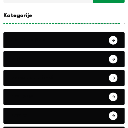
Kategorije
Alati i mašine
Biljke
Boravak u prirodi
Eko teme
Evropa