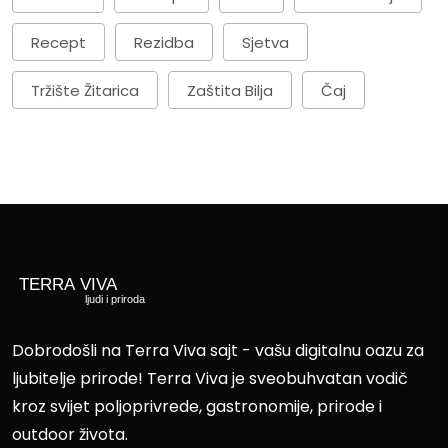
Recept
Rezidba
Sjetva
Tržište Žitarica
Zaštita Bilja
Čaj
Dobrodošli na Terra Viva sajt - vašu digitalnu oazu za
ljubitelje prirode! Terra Viva je sveobuhvatan vodič
kroz svijet poljoprivrede, gastronomije, prirode i
outdoor života.