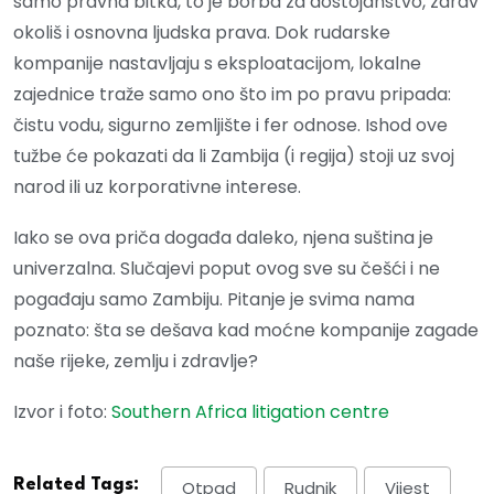
samo pravna bitka, to je borba za dostojanstvo, zdrav
okoliš i osnovna ljudska prava. Dok rudarske
kompanije nastavljaju s eksploatacijom, lokalne
zajednice traže samo ono što im po pravu pripada:
čistu vodu, sigurno zemljište i fer odnose. Ishod ove
tužbe će pokazati da li Zambija (i regija) stoji uz svoj
narod ili uz korporativne interese.
Iako se ova priča događa daleko, njena suština je
univerzalna. Slučajevi poput ovog sve su češći i ne
pogađaju samo Zambiju. Pitanje je svima nama
poznato: šta se dešava kad moćne kompanije zagade
naše rijeke, zemlju i zdravlje?
Izvor i foto:
Southern Africa litigation centre
Related Tags:
Otpad
Rudnik
Vijest