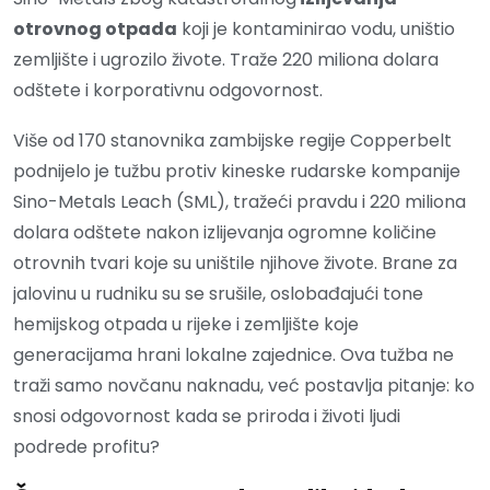
otrovnog otpada
koji je kontaminirao vodu, uništio
zemljište i ugrozilo živote. Traže 220 miliona dolara
odštete i korporativnu odgovornost.
Više od 170 stanovnika zambijske regije Copperbelt
podnijelo je tužbu protiv kineske rudarske kompanije
Sino-Metals Leach (SML), tražeći pravdu i 220 miliona
dolara odštete nakon izlijevanja ogromne količine
otrovnih tvari koje su uništile njihove živote. Brane za
jalovinu u rudniku su se srušile, oslobađajući tone
hemijskog otpada u rijeke i zemljište koje
generacijama hrani lokalne zajednice. Ova tužba ne
traži samo novčanu naknadu, već postavlja pitanje: ko
snosi odgovornost kada se priroda i životi ljudi
podrede profitu?