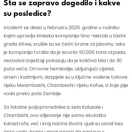
Šta se zapravo dogodilo i kakve
su posledice?
Incident se desio u februaru 2025. godine u rudniku
kojim upravlja kineska kompanija Sino-Metals u blizini
grada Kitwe, srušile su se četiri brane za jalovinu. Iako
je kompanija tvrdila da je iscurilo 50.000 tona otpada,
nezavisni izvještaji pokazuju da je količina bila i do 30
puta veća. Otrovne hemikalije, uključujući cijanid,
arsen i kadmijum, dospjele su u ključne vodene tokove:
rijeku Mwambashi, Chambeshi i rijeku Kafue, iz koje pije
voda preko pola Zambije.
Za lokalne poljoprivrednike iz sela Kalusale i
Chambishi, ovo izlijevanje nije samo ekološka
katastrofa, već i kraj načina života. Ljudi su ostali bez
čiste vode, hrane i mogućnosti da nastave s