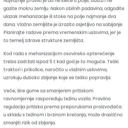
Najvažnije pravilo je da ne idete u polje, baštu i ne
gazite mokru zemlju. Nakon obilnih padavina, odgodite
ulazak mehanizacije ili stoke na polje najmanje dva
dana. Vlažno zemljište je izrazito osjetljivo na sabijanje.
Planirajte radove prema vremenskim uslovima, jer je
to temelj zdrave strukture zemljišta.
Kod rada s mehanizacijom osovinsko opterećenje
treba zadržati ispod 5 t kad god je to moguće. Teški
traktori i prikolice, naročito u vlažnim uslovima,
uzrokuju duboko zbijanje koje se teško popravlja.
Veće, šire gume sa smanjenim pritiskom
ravnomjernije raspoređuju težinu vozila. Pravilna
regulacija pritiska prema preporukama proizvođača.
u skladu s težinom i brzinom kretanja, može drastično
smanjiti rizik od zbijanja.