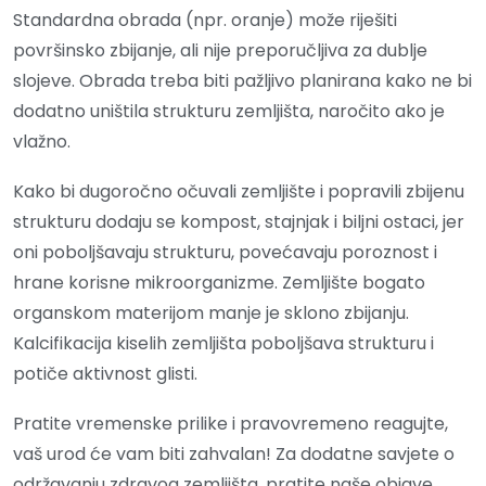
Standardna obrada (npr. oranje) može riješiti
površinsko zbijanje, ali nije preporučljiva za dublje
slojeve. Obrada treba biti pažljivo planirana kako ne bi
dodatno uništila strukturu zemljišta, naročito ako je
vlažno.
Kako bi dugoročno očuvali zemljište i popravili zbijenu
strukturu dodaju se kompost, stajnjak i biljni ostaci, jer
oni poboljšavaju strukturu, povećavaju poroznost i
hrane korisne mikroorganizme. Zemljište bogato
organskom materijom manje je sklono zbijanju.
Kalcifikacija kiselih zemljišta poboljšava strukturu i
potiče aktivnost glisti.
Pratite vremenske prilike i pravovremeno reagujte,
vaš urod će vam biti zahvalan! Za dodatne savjete o
održavanju zdravog zemljišta, pratite naše objave.