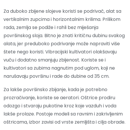
Za duboko zbijene slojeve koristi se podrivač, alat sa
vertikalnim zupcima i horizontalnim krilima. Prilikom
rada, zemlja se podiže i rahli bez miješanja
površinskog sloja. Bitno je znati kritičnu dubinu svakog
alata, jer preduboko podrivanje može napraviti više
štete nego koristi. Vibracijski kultivatori olakšavaju
vuču i dodatno smanjuju zbijenost. Koriste se i
kultivatori sa zubima nagnutim pod uglom, koji ne
narušavaju površinu i rade do dubine od 35 cm.
Za lakše površinsko zbijanje, kada je potrebno
prozračivanje, koriste se aeratori. Oštrice prodiru
odozgo i stvaraju pukotine kroz koje vazduh i voda
lakše prolaze. Postoje modeli sa ravnim i zakrivljenim
oštricama, izbor zavisi od vrste zemljišta i cilja obrade.