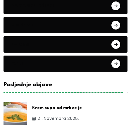
Boravak u prirodi
Eko teme
Evropa
exYu
Posljednje objave
Krem supa od mrkve je
21. Novembra 2025.