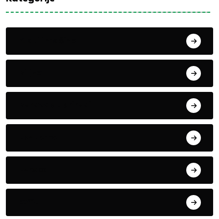
Alati i mašine
Biljke
Boravak u prirodi
Eko teme
Evropa
exYu