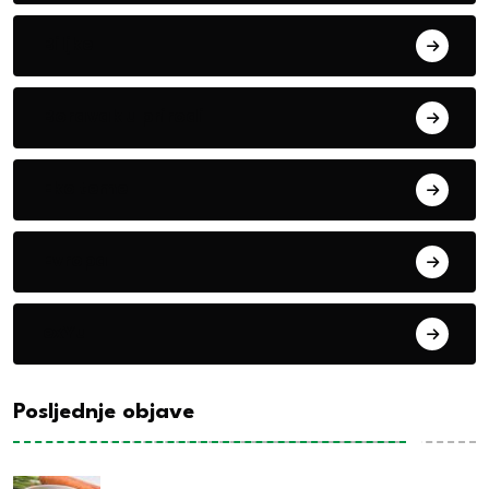
Biljke
Boravak u prirodi
Eko teme
Evropa
exYu
Posljednje objave