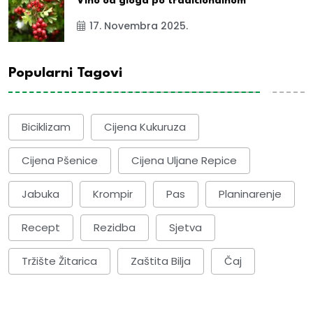
Vino od gloga po tradicionalnom
17. Novembra 2025.
Popularni Tagovi
Biciklizam
Cijena Kukuruza
Cijena Pšenice
Cijena Uljane Repice
Jabuka
Krompir
Pas
Planinarenje
Recept
Rezidba
Sjetva
Tržište Žitarica
Zaštita Bilja
Čaj