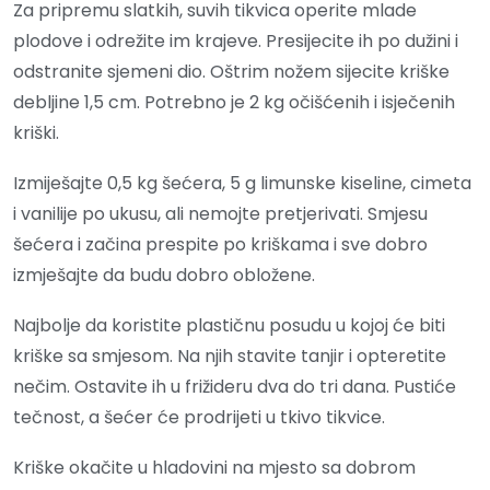
Za pripremu slatkih, suvih tikvica operite mlade
plodove i odrežite im krajeve. Presijecite ih po dužini i
odstranite sjemeni dio. Oštrim nožem sijecite kriške
debljine 1,5 cm. Potrebno je 2 kg očišćenih i isječenih
kriški.
Izmiješajte 0,5 kg šećera, 5 g limunske kiseline, cimeta
i vanilije po ukusu, ali nemojte pretjerivati. Smjesu
šećera i začina prespite po kriškama i sve dobro
izmješajte da budu dobro obložene.
Najbolje da koristite plastičnu posudu u kojoj će biti
kriške sa smjesom. Na njih stavite tanjir i opteretite
nečim. Ostavite ih u frižideru dva do tri dana. Pustiće
tečnost, a šećer će prodrijeti u tkivo tikvice.
Kriške okačite u hladovini na mjesto sa dobrom