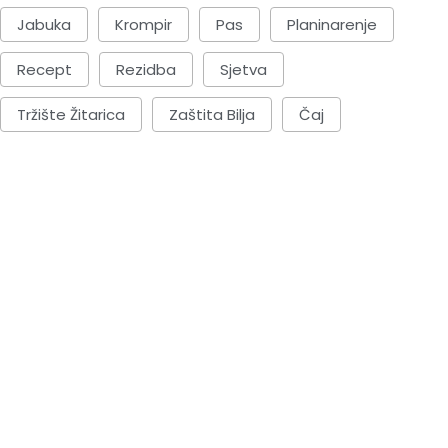
Jabuka
Krompir
Pas
Planinarenje
Recept
Rezidba
Sjetva
Tržište Žitarica
Zaštita Bilja
Čaj