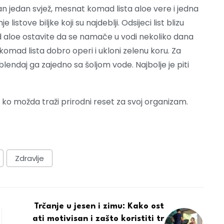
an jedan svjež, mesnat komad lista aloe vere i jedna
 listove biljke koji su najdeblji. Odsijeci list blizu
ad aloe ostavite da se namače u vodi nekoliko dana
omad lista dobro operi i ukloni zelenu koru. Za
blendaj ga zajedno sa šoljom vode. Najbolje je piti
im ko možda traži prirodni reset za svoj organizam.
Zdravlje
Trčanje u jesen i zimu: Kako ost
ati motivisan i zašto koristiti tr