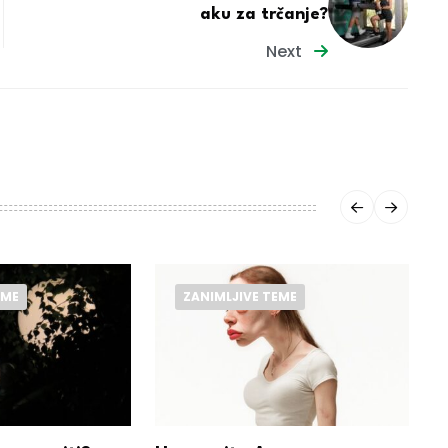
aku za trčanje?
Next
EME
ZANIMLJIVE TEME