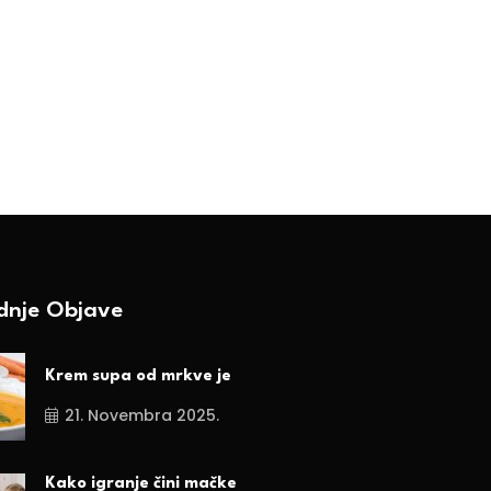
lavi čaj! Provjerite zašto je
Jorgovan – ljepota, m
N.
okus i ljekovitost u 
biljci
BY-Ranka Vojnović
30. Aprila 2025.
BY-Ranka Vojnović
17. Aprila 2025.
ednje Objave
Krem supa od mrkve je
21. Novembra 2025.
Kako igranje čini mačke