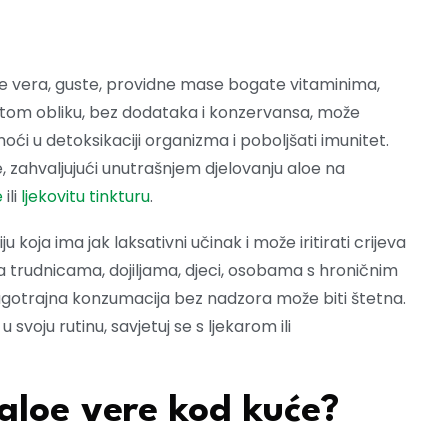
aloe vera, guste, providne mase bogate vitaminima,
stom obliku, bez dodataka i konzervansa, može
moći u detoksikaciji organizma i poboljšati imunitet.
ije, zahvaljujući unutrašnjem djelovanju aloe na
e
ili
ljekovitu tinkturu
.
 koja ima jak laksativni učinak i može iritirati crijeva
va trudnicama, dojiljama, djeci, osobama s hroničnim
Dugotrajna konzumacija bez nadzora može biti štetna.
 svoju rutinu, savjetuj se s ljekarom ili
aloe vere kod kuće?