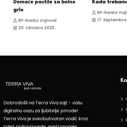
 i
Domaće pastile za bolno
Kada trebamo
grlo
BY-Ranka Vojn
17. Septembra
BY-Ranka Vojnović
20. Oktobra 2025.
Ka
Dobrodošli na Terra Viva sajt - vašu
digitalnu oazu za ljubitelje prirode!
Terra Viva je sveobuhvatan vodič kroz
svijet poljoprivrede, gastronomije,