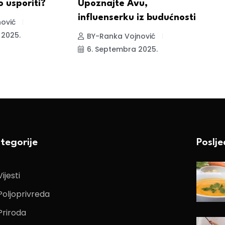
 usporiti?
Upoznajte Avu,
P
influenserku iz budućnosti
I
ović
 2025.
BY-Ranka Vojnović
6. Septembra 2025.
tegorije
Poslj
Vijesti
Poljoprivreda
Priroda