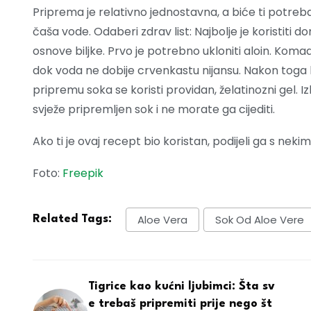
Priprema je relativno jednostavna, a biće ti potreb
čaša vode. Odaberi zdrav list: Najbolje je koristiti donje
osnove biljke. Prvo je potrebno ukloniti aloin. Kom
dok voda ne dobije crvenkastu nijansu. Nakon toga k
pripremu soka se koristi providan, želatinozni gel. Iz
svježe pripremljen sok i ne morate ga cijediti.
Ako ti je ovaj recept bio koristan, podijeli ga s nek
Foto:
Freepik
Aloe Vera
Sok Od Aloe Vere
Related Tags:
Tigrice kao kućni ljubimci: Šta sv
e trebaš pripremiti prije nego št