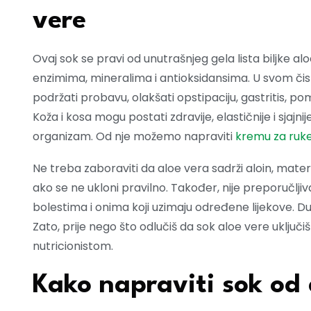
vere
Ovaj sok se pravi od unutrašnjeg gela lista biljke 
enzimima, mineralima i antioksidansima. U svom či
podržati probavu, olakšati opstipaciju, gastritis, po
Koža i kosa mogu postati zdravije, elastičnije i sjajn
organizam. Od nje možemo napraviti
kremu za ruk
Ne treba zaboraviti da aloe vera sadrži aloin, materiju
ako se ne ukloni pravilno. Također, nije preporučlji
bolestima i onima koji uzimaju određene lijekove. 
Zato, prije nego što odlučiš da sok aloe vere uključiš u
nutricionistom.
Kako napraviti sok od 