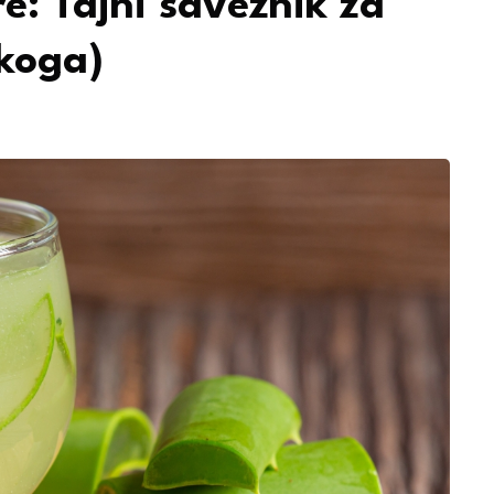
e: Tajni saveznik za
akoga)