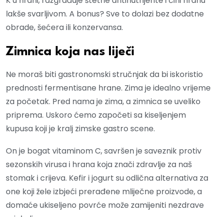
K u hrani, razgrađuje štetne antinutrijente i čini hranu
lakše svarljivom. A bonus? Sve to dolazi bez dodatne
obrade, šećera ili konzervansa.
Zimnica koja nas liječi
Ne moraš biti gastronomski stručnjak da bi iskoristio
prednosti fermentisane hrane. Zima je idealno vrijeme
za početak. Pred nama je zima, a zimnica se uveliko
priprema. Uskoro ćemo započeti sa kiseljenjem
kupusa koji je kralj zimske gastro scene.
On je bogat vitaminom C, savršen je saveznik protiv
sezonskih virusa i hrana koja znači zdravlje za naš
stomak i crijeva. Kefir i jogurt su odlična alternativa za
one koji žele izbjeći prerađene mliječne proizvode, a
domaće ukiseljeno povrće može zamijeniti nezdrave